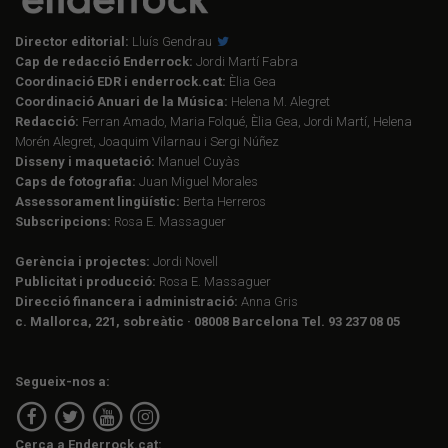
Director editorial:
Lluís Gendrau
Cap de redacció Enderrock:
Jordi Martí Fabra
Coordinació EDR i enderrock.cat:
Èlia Gea
Coordinació Anuari de la Música:
Helena M. Alegret
Redacció:
Ferran Amado, Maria Folqué, Èlia Gea, Jordi Martí, Helena
Morén Alegret, Joaquim Vilarnau i Sergi Núñez
Disseny i maquetació:
Manuel Cuyàs
Caps de fotografia:
Juan Miguel Morales
Assessorament lingüístic:
Berta Herreros
Subscripcions:
Rosa E. Massaguer
Gerència i projectes:
Jordi Novell
Publicitat i producció:
Rosa E. Massaguer
Direcció financera i administració:
Anna Gris
c. Mallorca, 221, sobreàtic · 08008 Barcelona Tel. 93 237 08 05
Segueix-nos a:
Cerca a Enderrock.cat: