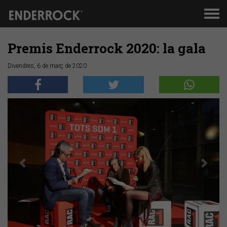
Men
de
nav
Premis Enderrock 2020: la gala
Divendres, 6 de març de 2020
Anterior
Segü