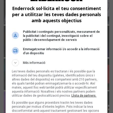
Enderrock sol·licita el teu consentiment
per a utilitzar les teves dades personals
amb aquests objectius
Publicitat i continguts personalitzats, mesurament de
la publicitat i del contingut, investigació sobre el
públic i desenvolupament de serveis
Emmagatzemar informació i/o accedir a la informació
d’un dispositiu
Més informació
Les teves dades personals es tractaran i és possible que la
informació del teu dispositiu (galetes, identificadors únics i
altres dades del dispositiu) es comparteixi amb 210 partners,
els quals també podran emmagatzemar-la o accedir-hi. Així
mateix, aquest lloc web també podrà utilitzar específicament
aquesta informació. Nosaltres i els nostres partners podem
utilitzar dades de geolocalització precisa.
Llista de partners.
És possible que alguns proveïdors tractin les teves dades
personals per motius d'interès legítim. Pots indicar la teva
disconformitat amb aquest tractament gestionant les opcions