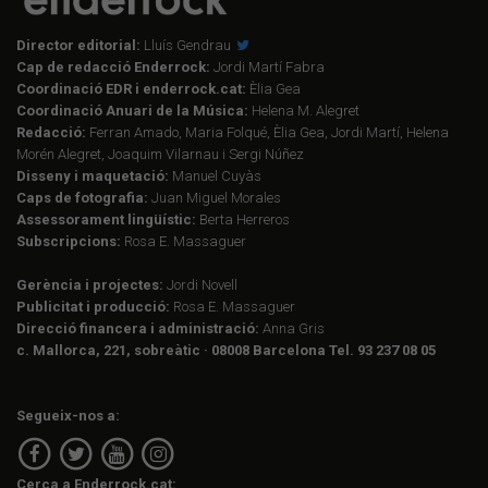
Director editorial:
Lluís Gendrau
Cap de redacció Enderrock:
Jordi Martí Fabra
Coordinació EDR i enderrock.cat:
Èlia Gea
Coordinació Anuari de la Música:
Helena M. Alegret
Redacció:
Ferran Amado, Maria Folqué, Èlia Gea, Jordi Martí, Helena
Morén Alegret, Joaquim Vilarnau i Sergi Núñez
Disseny i maquetació:
Manuel Cuyàs
Caps de fotografia:
Juan Miguel Morales
Assessorament lingüístic:
Berta Herreros
Subscripcions:
Rosa E. Massaguer
Gerència i projectes:
Jordi Novell
Publicitat i producció:
Rosa E. Massaguer
Direcció financera i administració:
Anna Gris
c. Mallorca, 221, sobreàtic · 08008 Barcelona Tel. 93 237 08 05
Segueix-nos a:
Cerca a Enderrock.cat: