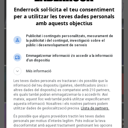
Enderrock sol·licita el teu consentiment
per a utilitzar les teves dades personals
amb aquests objectius
Publicitat i continguts personalitzats, mesurament de
la publicitat i del contingut, investigació sobre el
públic i desenvolupament de serveis
Emmagatzemar informació i/o accedir a la informació
d’un dispositiu
Més informació
Les teves dades personals es tractaran i és possible que la
informació del teu dispositiu (galetes, identificadors únics i
altres dades del dispositiu) es comparteixi amb 210 partners,
els quals també podran emmagatzemar-la o accedir-hi. Així
mateix, aquest lloc web també podrà utilitzar específicament
aquesta informació. Nosaltres i els nostres partners podem
utilitzar dades de geolocalització precisa.
Llista de partners.
És possible que alguns proveïdors tractin les teves dades
personals per motius d'interès legítim. Pots indicar la teva
disconformitat amb aquest tractament gestionant les opcions