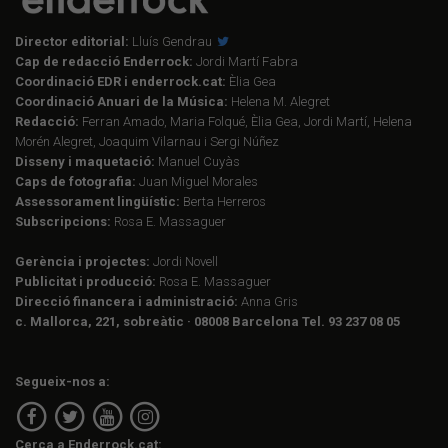
Director editorial:
Lluís Gendrau
Cap de redacció Enderrock:
Jordi Martí Fabra
Coordinació EDR i enderrock.cat:
Èlia Gea
Coordinació Anuari de la Música:
Helena M. Alegret
Redacció:
Ferran Amado, Maria Folqué, Èlia Gea, Jordi Martí, Helena
Morén Alegret, Joaquim Vilarnau i Sergi Núñez
Disseny i maquetació:
Manuel Cuyàs
Caps de fotografia:
Juan Miguel Morales
Assessorament lingüístic:
Berta Herreros
Subscripcions:
Rosa E. Massaguer
Gerència i projectes:
Jordi Novell
Publicitat i producció:
Rosa E. Massaguer
Direcció financera i administració:
Anna Gris
c. Mallorca, 221, sobreàtic · 08008 Barcelona Tel. 93 237 08 05
Segueix-nos a:
Cerca a Enderrock.cat: