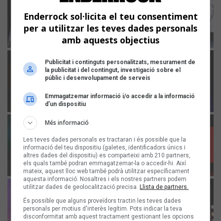
Enderrock sol·licita el teu consentiment
per a utilitzar les teves dades personals
amb aquests objectius
Publicitat i continguts personalitzats, mesurament de
la publicitat i del contingut, investigació sobre el
públic i desenvolupament de serveis
Emmagatzemar informació i/o accedir a la informació
d’un dispositiu
Més informació
Les teves dades personals es tractaran i és possible que la
informació del teu dispositiu (galetes, identificadors únics i
altres dades del dispositiu) es comparteixi amb 210 partners,
els quals també podran emmagatzemar-la o accedir-hi. Així
mateix, aquest lloc web també podrà utilitzar específicament
aquesta informació. Nosaltres i els nostres partners podem
utilitzar dades de geolocalització precisa.
Llista de partners.
És possible que alguns proveïdors tractin les teves dades
personals per motius d'interès legítim. Pots indicar la teva
disconformitat amb aquest tractament gestionant les opcions