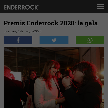
Men
de
nav
Premis Enderrock 2020: la gala
Divendres, 6 de març de 2020
Anterior
Segü