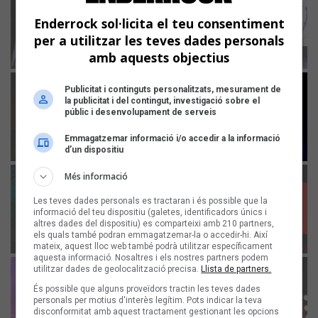
Enderrock sol·licita el teu consentiment
per a utilitzar les teves dades personals
amb aquests objectius
Publicitat i continguts personalitzats, mesurament de
la publicitat i del contingut, investigació sobre el
públic i desenvolupament de serveis
Emmagatzemar informació i/o accedir a la informació
d’un dispositiu
Més informació
Les teves dades personals es tractaran i és possible que la
informació del teu dispositiu (galetes, identificadors únics i
altres dades del dispositiu) es comparteixi amb 210 partners,
els quals també podran emmagatzemar-la o accedir-hi. Així
mateix, aquest lloc web també podrà utilitzar específicament
aquesta informació. Nosaltres i els nostres partners podem
utilitzar dades de geolocalització precisa.
Llista de partners.
És possible que alguns proveïdors tractin les teves dades
personals per motius d'interès legítim. Pots indicar la teva
disconformitat amb aquest tractament gestionant les opcions