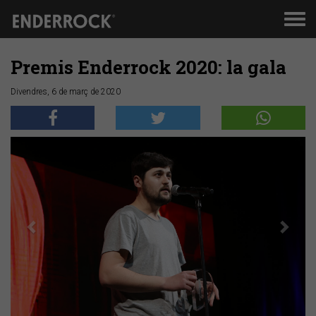
Men
de
nav
Premis Enderrock 2020: la gala
Divendres, 6 de març de 2020
Anterior
Segü