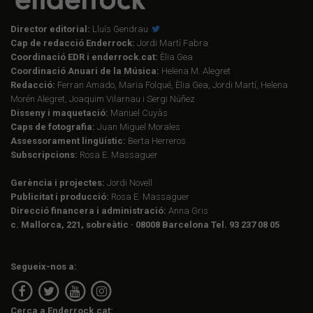
Director editorial:
Lluís Gendrau
Cap de redacció Enderrock:
Jordi Martí Fabra
Coordinació EDR i enderrock.cat:
Èlia Gea
Coordinació Anuari de la Música:
Helena M. Alegret
Redacció:
Ferran Amado, Maria Folqué, Èlia Gea, Jordi Martí, Helena
Morén Alegret, Joaquim Vilarnau i Sergi Núñez
Disseny i maquetació:
Manuel Cuyàs
Caps de fotografia:
Juan Miguel Morales
Assessorament lingüístic:
Berta Herreros
Subscripcions:
Rosa E. Massaguer
Gerència i projectes:
Jordi Novell
Publicitat i producció:
Rosa E. Massaguer
Direcció financera i administració:
Anna Gris
c. Mallorca, 221, sobreàtic · 08008 Barcelona Tel. 93 237 08 05
Segueix-nos a:
Cerca a Enderrock.cat: