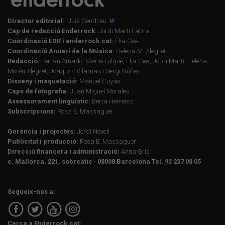
Director editorial:
Lluís Gendrau
Cap de redacció Enderrock:
Jordi Martí Fabra
Coordinació EDR i enderrock.cat:
Èlia Gea
Coordinació Anuari de la Música:
Helena M. Alegret
Redacció:
Ferran Amado, Maria Folqué, Èlia Gea, Jordi Martí, Helena
Morén Alegret, Joaquim Vilarnau i Sergi Núñez
Disseny i maquetació:
Manuel Cuyàs
Caps de fotografia:
Juan Miguel Morales
Assessorament lingüístic:
Berta Herreros
Subscripcions:
Rosa E. Massaguer
Gerència i projectes:
Jordi Novell
Publicitat i producció:
Rosa E. Massaguer
Direcció financera i administració:
Anna Gris
c. Mallorca, 221, sobreàtic · 08008 Barcelona Tel. 93 237 08 05
Segueix-nos a:
Cerca a Enderrock.cat: