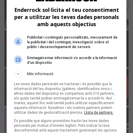
Enderrock sol·licita el teu consentiment
per a utilitzar les teves dades personals
amb aquests objectius
Publicitat i continguts personalitzats, mesurament de
la publicitat i del contingut, investigació sobre el
públic i desenvolupament de serveis
Emmagatzemar informació i/o accedir a la informació
d’un dispositiu
Més informació
Les teves dades personals es tractaran i és possible que la
informació del teu dispositiu (galetes, identificadors únics i
altres dades del dispositiu) es comparteixi amb 210 partners,
els quals també podran emmagatzemar-la o accedir-hi. Així
mateix, aquest lloc web també podrà utilitzar específicament
aquesta informació. Nosaltres i els nostres partners podem
utilitzar dades de geolocalització precisa.
Llista de partners.
És possible que alguns proveïdors tractin les teves dades
personals per motius d'interès legítim. Pots indicar la teva
disconformitat amb aquest tractament gestionant les opcions