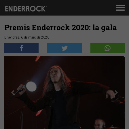
Men
de
nav
Premis Enderrock 2020: la gala
Divendres, 6 de març de 2020
Anterior
Segü