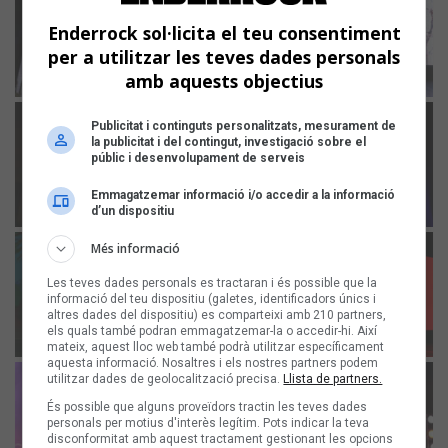
Enderrock sol·licita el teu consentiment
per a utilitzar les teves dades personals
amb aquests objectius
Publicitat i continguts personalitzats, mesurament de
la publicitat i del contingut, investigació sobre el
públic i desenvolupament de serveis
Emmagatzemar informació i/o accedir a la informació
d’un dispositiu
Més informació
Les teves dades personals es tractaran i és possible que la
informació del teu dispositiu (galetes, identificadors únics i
altres dades del dispositiu) es comparteixi amb 210 partners,
els quals també podran emmagatzemar-la o accedir-hi. Així
mateix, aquest lloc web també podrà utilitzar específicament
aquesta informació. Nosaltres i els nostres partners podem
utilitzar dades de geolocalització precisa.
Llista de partners.
És possible que alguns proveïdors tractin les teves dades
personals per motius d'interès legítim. Pots indicar la teva
disconformitat amb aquest tractament gestionant les opcions