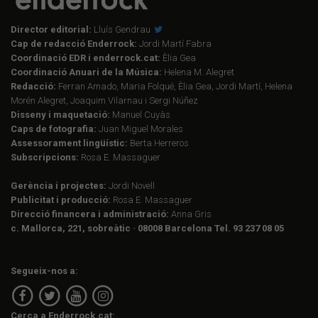
Director editorial:
Lluís Gendrau
Cap de redacció Enderrock:
Jordi Martí Fabra
Coordinació EDR i enderrock.cat:
Èlia Gea
Coordinació Anuari de la Música:
Helena M. Alegret
Redacció:
Ferran Amado, Maria Folqué, Èlia Gea, Jordi Martí, Helena
Morén Alegret, Joaquim Vilarnau i Sergi Núñez
Disseny i maquetació:
Manuel Cuyàs
Caps de fotografia:
Juan Miguel Morales
Assessorament lingüístic:
Berta Herreros
Subscripcions:
Rosa E. Massaguer
Gerència i projectes:
Jordi Novell
Publicitat i producció:
Rosa E. Massaguer
Direcció financera i administració:
Anna Gris
c. Mallorca, 221, sobreàtic · 08008 Barcelona Tel. 93 237 08 05
Segueix-nos a:
Cerca a Enderrock.cat: