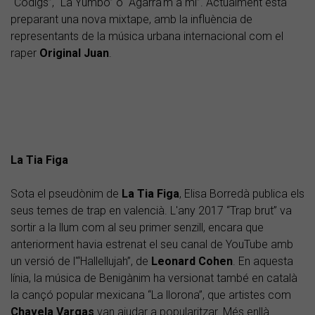
“Còdigs”, “La Yumbo” o "Agarra'm a mi”. Actualment està
preparant una nova mixtape, amb la influència de
representants de la música urbana internacional com el
raper
Original Juan
.
La Tia Figa
Sota el pseudònim de
La Tia Figa
, Elisa Borredà publica els
seus temes de trap en valencià. L'any 2017 “Trap brut” va
sortir a la llum com al seu primer senzill, encara que
anteriorment havia estrenat el seu canal de YouTube amb
un versió de l'“Hallellujah”, de
Leonard Cohen
. En aquesta
línia, la música de Benigànim ha versionat també en català
la cançó popular mexicana “La llorona”, que artistes com
Chavela Vargas
van ajudar a popularitzar. Més enllà