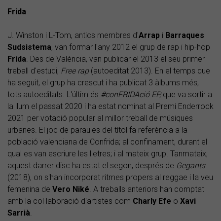
Frida
J. Winston i L-Tom, antics membres d'
Arrap
i
Barraques
Sudsistema
, van formar l'any 2012 el grup de rap i hip-hop
Frida
. Des de València, van publicar el 2013 el seu primer
treball d'estudi,
Free rap
(autoeditat 2013). En el temps que
ha seguit, el grup ha crescut i ha publicat 3 àlbums més,
tots autoeditats. L'últim és
#conFRIDAció EP,
que va sortir a
la llum el passat 2020 i ha estat nominat al Premi Enderrock
2021 per votació popular al millor treball de músiques
urbanes. El joc de paraules del títol fa referència a la
població valenciana de Confrida; al confinament, durant el
qual es van escriure les lletres; i al mateix grup. Tanmateix,
aquest darrer disc ha estat el segon, després de
Gegants
(2018), on s'han incorporat ritmes propers al reggae i la veu
femenina de
Vero Niké
. A treballs anteriors han comptat
amb la col·laboració d'artistes com
Charly Efe
o
Xavi
Sarrià
.