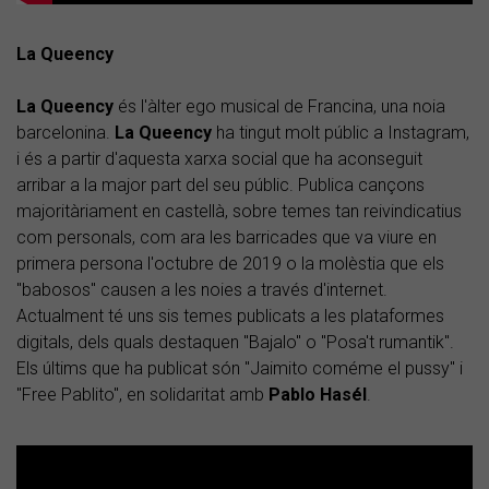
La Queency
La Queency
és l'àlter ego musical de Francina, una noia
barcelonina.
La Queency
ha tingut molt públic a Instagram,
i és a partir d'aquesta xarxa social que ha aconseguit
arribar a la major part del seu públic. Publica cançons
majoritàriament en castellà, sobre temes tan reivindicatius
com personals, com ara les barricades que va viure en
primera persona l'octubre de 2019 o la molèstia que els
"babosos" causen a les noies a través d'internet.
Actualment té uns sis temes publicats a les plataformes
digitals, dels quals destaquen "Bajalo" o "Posa't rumantik".
Els últims que ha publicat són "Jaimito coméme el pussy" i
"Free Pablito", en solidaritat amb
Pablo Hasél
.