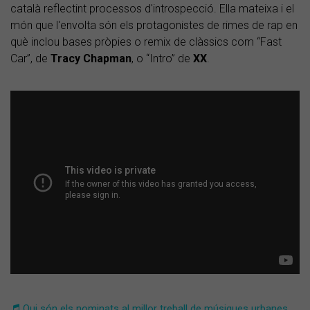
català reflectint processos d'introspecció. Ella mateixa i el
món que l'envolta són els protagonistes de rimes de rap en
què inclou bases pròpies o remix de clàssics com “Fast
Car”, de
Tracy Chapman
, o “Intro” de
XX
.
Qui són els nominats al millor treball de músiques urbanes