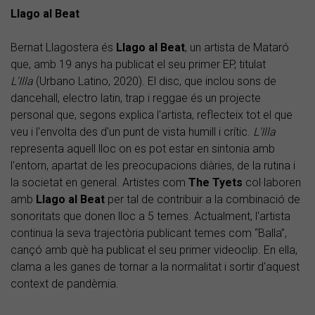
Llago al Beat
Bernat Llagostera és
Llago al Beat
, un artista de Mataró
que, amb 19 anys ha publicat el seu primer EP, titulat
L'Illa
(Urbano Latino, 2020). El disc, que inclou sons de
dancehall, electro latin, trap i reggae és un projecte
personal que, segons explica l'artista, reflecteix tot el que
veu i l'envolta des d'un punt de vista humill i crític.
L'Illa
representa aquell lloc on es pot estar en sintonia amb
l'entorn, apartat de les preocupacions diàries, de la rutina i
la societat en general. Artistes com
The Tyets
col·laboren
amb
Llago al Beat
per tal de contribuir a la combinació de
sonoritats que donen lloc a 5 temes. Actualment, l'artista
continua la seva trajectòria publicant temes com “Balla”,
cançó amb què ha publicat el seu primer videoclip. En ella,
clama a les ganes de tornar a la normalitat i sortir d'aquest
context de pandèmia.