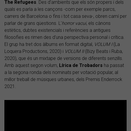
The Refugees
. Des d'ambients que els són propers i dels
quals es parla a les cançons -com per exemple parcs,
carrers de Barcelona o fins i tot casa seva-, obren camí per
parlar de grans qüestions. L'
horror vacui
, els cànons
estètics, dubtes existencials i referències a antigues
filosofies es rimen des d'una perspectiva personal i crítica.
El grup ha tret dos àlbums en format digital,
VOLUM I
(La
Loquera Productions, 2020) i
VOLUM II
(Bizy Beats i Ruba,
2020), que és un mixtape de versions de diferents senzills.
Amb aquest segon volum,
Lírica de Trobadors
ha passat
a la segona ronda dels nominats per votació popular, al
millor treball de músiques urbanes, dels Premis Enderrock
2021.