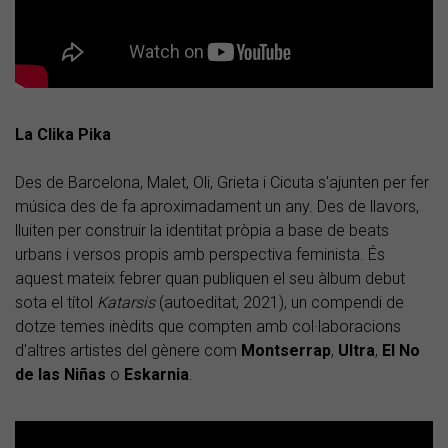
La Clika Pika
Des de Barcelona, Malet, Oli, Grieta i Cicuta s'ajunten per fer
música des de fa aproximadament un any. Des de llavors,
lluiten per construir la identitat pròpia a base de beats
urbans i versos propis amb perspectiva feminista. És
aquest mateix febrer quan publiquen el seu àlbum debut
sota el títol
Katarsis
(autoeditat, 2021), un compendi de
dotze temes inèdits que compten amb col·laboracions
d'altres artistes del gènere com
Montserrap
,
Ultra
,
El No
de las Niñas
o
Eskarnia
.