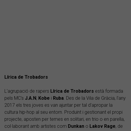
Lírica de Trobadors
L'agrupació de rapers
Lírica de Trobadors
està formada
pels MC's
J.A.N
,
Kobe
i
Ruba
. Des de la Vila de Gràcia, l'any
2017 els tres joves es van ajuntar per tal d'apropar la
cultura hip-hop al seu entorn. Produïnt i gestionant el propi
projecte, aposten per temes en solitari, en trio o en parella,
col·laborant amb artistes com
Dunkan
o
Lakov Rage
, de