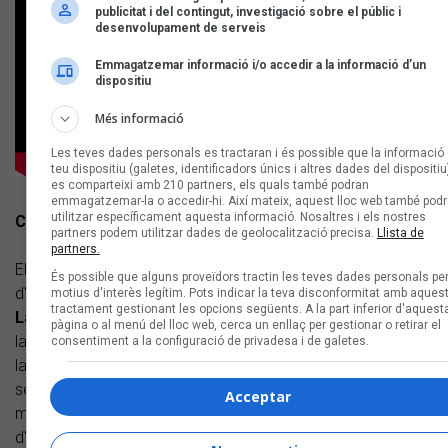
publicitat i del contingut, investigació sobre el públic i
desenvolupament de serveis
Emmagatzemar informació i/o accedir a la informació d’un
dispositiu
Més informació
Les teves dades personals es tractaran i és possible que la informació 
teu dispositiu (galetes, identificadors únics i altres dades del dispositiu
es comparteixi amb 210 partners, els quals també podran
emmagatzemar-la o accedir-hi. Així mateix, aquest lloc web també podr
utilitzar específicament aquesta informació. Nosaltres i els nostres
Cooba
partners podem utilitzar dades de geolocalització precisa.
Llista de
partners.
El projecte de música urbana de
Cooba
forma part, també,
És possible que alguns proveïdors tractin les teves dades personals pe
d'El Pecado Records. L'artista barcelonina, com
Katta
motius d'interès legítim. Pots indicar la teva disconformitat amb aques
tractament gestionant les opcions següents. A la part inferior d'aquest
Lana
,
Kruella
o
La Marla
entre altres músiques, reivindica
pàgina o al menú del lloc web, cerca un enllaç per gestionar o retirar el
la visibilització de les dones artistes. Tanmateix, fa palesa
consentiment a la configuració de privadesa i de galetes.
la necessitat de donar suport a aquelles que comencen els
seus treballs.
Cooba
va començar la seva trajectòria
Acceptar
musical 5 anys enrere, fent alguns remix amb cançons
d'artistes com
Zoo
,
Aspencat
,
Skrilex
o
Vandal
. Un temps