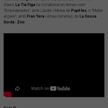
d'això,
La Tia Figa
ha col·laborat en temes com
“Empoderades”, amb Làuder i Mireia de
Pupil·les
, o “Matar
al pare”, amb
Fran Yera
i Arnau Giménez, de
La Gossa
Sorda
i
Zoo
.