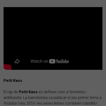
Petit Kaos
El rap de
Petit Kaos
es defineix com a feminista i
antifeixista. La barcelonina va publicar el seu primer tema a
Youtube l'any 2016 i les seves lletres combinen castellà i