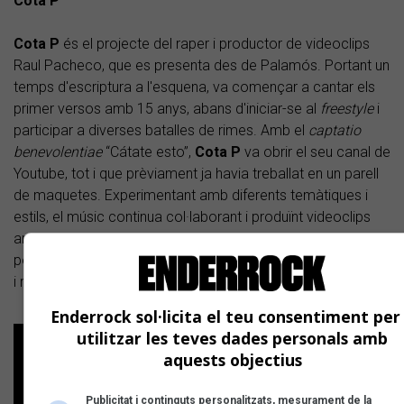
Cota P
Cota P
és el projecte del raper i productor de videoclips
Raul Pacheco, que es presenta des de Palamós. Portant un
temps d'escriptura a l'esquena, va començar a cantar els
primer versos amb 15 anys, abans d'iniciar-se al
freestyle
i
participar a diverses batalles de rimes. Amb el
captatio
benevolentiae
“Cátate esto”,
Cota P
va obrir el seu canal de
Youtube, tot i que prèviament ja havia treballat en un parell
de maquetes. Experimentant amb diferents temàtiques i
estils, el músic continua col·laborant i produïnt videoclips
amb altres exponents de la música urbana, tant del seu
poble com d'indrets veïns. Tanmateix, ha rimat amb passió
i rauxa compartint micròfon amb artistes com
Urvi
o
Gea
.
Enderrock sol·licita el teu consentiment per
utilitzar les teves dades personals amb
aquests objectius
Publicitat i continguts personalitzats, mesurament de la