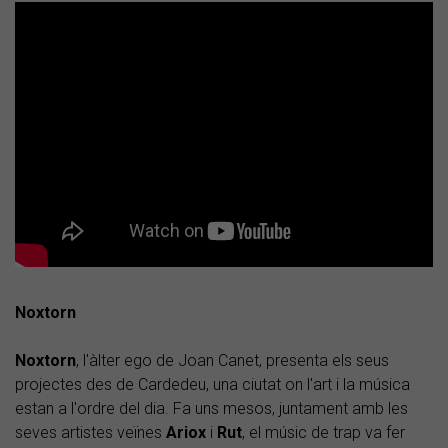
Noxtorn
Noxtorn
, l'àlter ego de Joan Canet, presenta els seus
projectes des de Cardedeu, una ciutat on l'art i la música
estan a l'ordre del dia. Fa uns mesos, juntament amb les
seves artistes veïnes
Ariox
i
Rut
, el músic de trap va fer