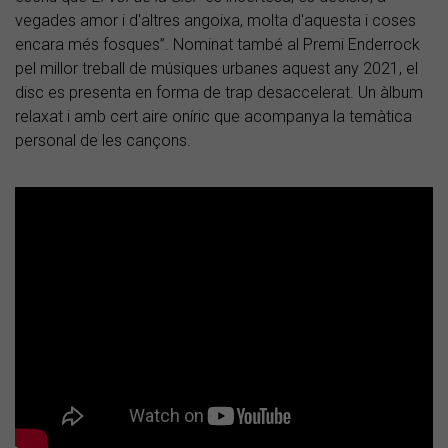
vegades amor i d'altres angoixa, molta d'aquesta i coses
encara més fosques”. Nominat també al Premi Enderrock
pel millor treball de músiques urbanes aquest any 2021, el
disc es presenta en forma de trap desaccelerat. Un àlbum
relaxat i amb cert aire oníric que acompanya la temàtica
personal de les cançons.