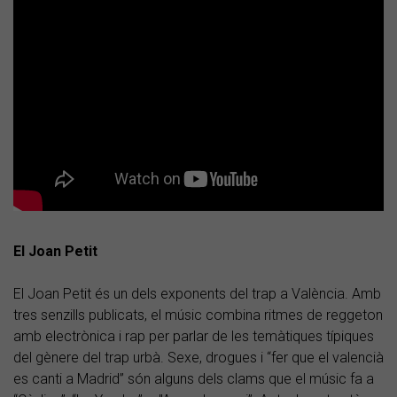
El Joan Petit
El Joan Petit és un dels exponents del trap a València. Amb
tres senzills publicats, el músic combina ritmes de reggeton
amb electrònica i rap per parlar de les temàtiques típiques
del gènere del trap urbà. Sexe, drogues i “fer que el valencià
es canti a Madrid” són alguns dels clams que el músic fa a