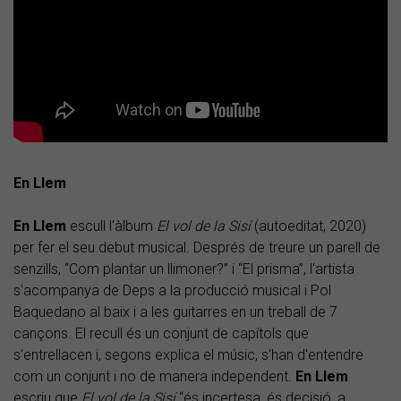
En Llem
En Llem
escull l'àlbum
El vol de la Sisí
(autoeditat, 2020)
per fer el seu debut musical. Després de treure un parell de
senzills, “Com plantar un llimoner?” i “El prisma”, l'artista
s'acompanya de Deps a la producció musical i Pol
Baquedano al baix i a les guitarres en un treball de 7
cançons. El recull és un conjunt de capítols que
s'entrellacen i, segons explica el músic, s'han d'entendre
com un conjunt i no de manera independent.
En Llem
escriu que
El vol de la Sisí
“és incertesa, és decisió, a