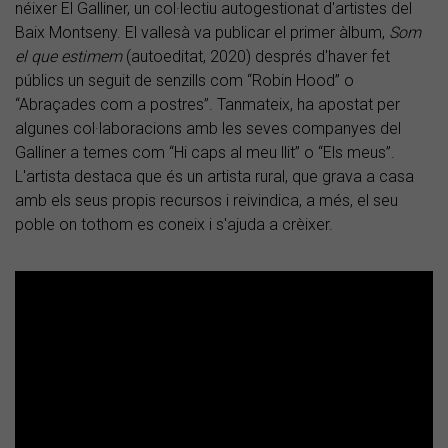
néixer El Galliner, un col·lectiu autogestionat d'artistes del
Baix Montseny. El vallesà va publicar el primer àlbum,
Som
el que estimem
(autoeditat, 2020) després d'haver fet
públics un seguit de senzills com “Robin Hood” o
“Abraçades com a postres”. Tanmateix, ha apostat per
algunes col·laboracions amb les seves companyes del
Galliner a temes com “Hi caps al meu llit” o “Els meus”.
L'artista destaca que és un artista rural, que grava a casa
amb els seus propis recursos i reivindica, a més, el seu
poble on tothom es coneix i s'ajuda a crèixer.