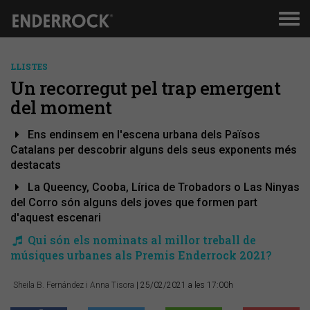
Men
de
nav
LLISTES
Un recorregut pel trap emergent
del moment
Ens endinsem en l'escena urbana dels Països
Catalans per descobrir alguns dels seus exponents més
destacats
La Queency, Cooba, Lírica de Trobadors o Las Ninyas
del Corro són alguns dels joves que formen part
d'aquest escenari
Qui són els nominats al millor treball de
músiques urbanes als Premis Enderrock 2021?
Sheila B. Fernández i Anna Tisora
| 25/02/2021 a les 17:00h