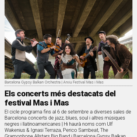
Barcelona Gypsy Balkan Orchestra | Arxiu Festival Mas i Mas
Els concerts més destacats del
festival Mas i Mas
El cicle programa fins al 6 de setembre a diverses sales de
Barcelona concerts de jazz, blues, soul i altres músiques
negres i llatinoamericanes | Hi haurà noms com Ulf
Wakenius & Ignasi Terraza, Perico Sambeat, The
Gramophone Allstars Big Band i Barcelona Gypsy Balkan