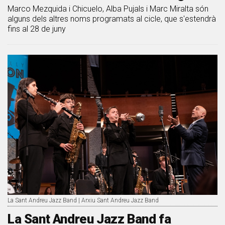
Marco Mezquida i Chicuelo, Alba Pujals i Marc Miralta són
alguns dels altres noms programats al cicle, que s'estendrà
fins al 28 de juny
La Sant Andreu Jazz Band | Arxiu Sant Andreu Jazz Band
La Sant Andreu Jazz Band fa