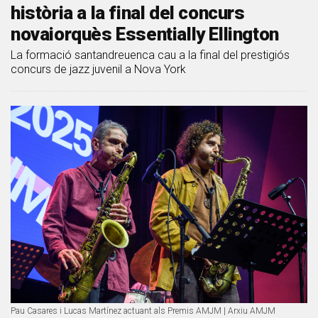
història a la final del concurs
novaiorquès Essentially Ellington
La formació santandreuenca cau a la final del prestigiós
concurs de jazz juvenil a Nova York
Pau Casares i Lucas Martínez actuant als Premis AMJM | Arxiu AMJM