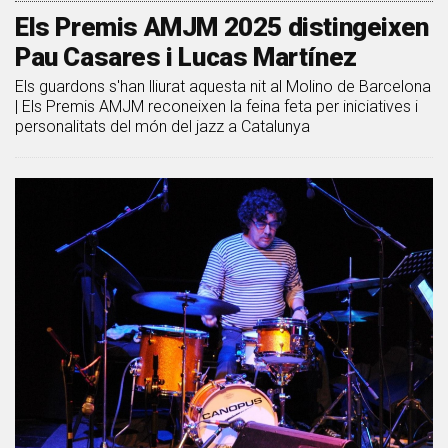
Els Premis AMJM 2025 distingeixen
Pau Casares i Lucas Martínez
Els guardons s'han lliurat aquesta nit al Molino de Barcelona
| Els Premis AMJM reconeixen la feina feta per iniciatives i
personalitats del món del jazz a Catalunya