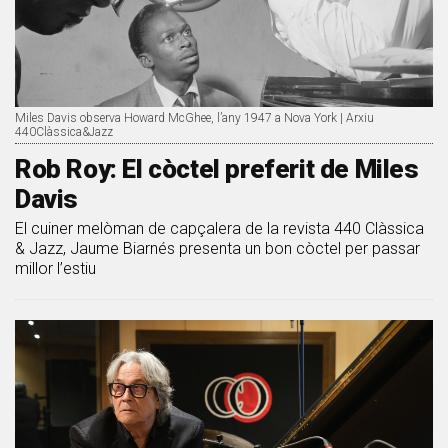
Miles Davis observa Howard McGhee, l’any 1947 a Nova York | Arxiu
440Clàssica&Jazz
Rob Roy: El còctel preferit de Miles
Davis
El cuiner melòman de capçalera de la revista 440 Clàssica
& Jazz, Jaume Biarnés presenta un bon còctel per passar
millor l’estiu