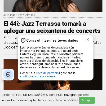
Júlia Plans | Xavi Almirall
El 44è Jazz Terrassa tornarà a
aplegar una seixantena de concerts
El festival reunirà més de 200 músics en una seixantena
d'actuacions repartides per 27 espais de la ciutat i el Vallès
Occidental
Enderrock.cat utilitza
cookies
. Si continueu navegant pel web,
entendrem que accepteu la nostra
política de
cookies
.
Accepto