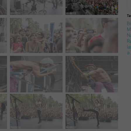
Ta
B
M
N
R
la
a