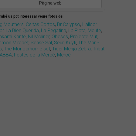
Pàgina web
mbé us pot interessar veure fotos de:
ig Mouthers
,
Celtas Cortos
,
Dr Calypso
,
Halldor
ar
,
La Bien Querida
,
La Pegatina
,
La Plata
,
Meute
,
akami Kante
,
Nil Moliner
,
Obeses
,
Projecte Mut
,
amon Mirabet
,
Sense Sal
,
Seun Kuyti
,
The Mani-
s
,
The Monocrhome set
,
Tiger Menja Zebra
,
Tribut
 ABBA
,
Festes de la Mercè
,
Mercè