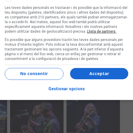
Les teves dades personals es tractaran i és possible que la informació del
teu dispositiu (galetes, identificadors únics i altres dades del dispositiu)
es comparteixi amb 210 partners, els quals també podran emmagatzemar-
la o accedir-hi. Així mateix, aquest lloc web també podrà utilitzar
específicament aquesta informació. Nosaltres i els nostres partners
podem utilitzar dades de geolocalització precisa.
Llista de partners.
És possible que alguns proveïdors tractin les teves dades personals per
motius d'interès legítim. Pots indicar la teva disconformitat amb aquest
tractament gestionant les opcions següents. A la part inferior d'aquesta
pàgina o al menú del lloc web, cerca un enllaç per gestionar o retirar el
consentiment a la configuració de privadesa i de galetes.
No consentir
Acceptar
Gestionar opcions