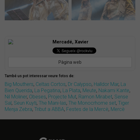
Mercadé, Xavier
Pàgina web
També us pot interessar veure fotos de:
Big Mouthers
,
Celtas Cortos
,
Dr Calypso
,
Halldor Mar
,
La
Bien Querida
,
La Pegatina
,
La Plata
,
Meute
,
Nakami Kante
,
Nil Moliner
,
Obeses
,
Projecte Mut
,
Ramon Mirabet
,
Sense
Sal
,
Seun Kuyti
,
The Mani-las
,
The Monocrhome set
,
Tiger
Menja Zebra
,
Tribut a ABBA
,
Festes de la Mercè
,
Mercè