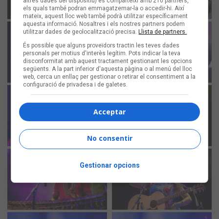
altres dades del dispositiu) es comparteixi amb 210 partners,
els quals també podran emmagatzemar-la o accedir-hi. Així
mateix, aquest lloc web també podrà utilitzar específicament
aquesta informació. Nosaltres i els nostres partners podem
utilitzar dades de geolocalització precisa.
Llista de partners.
És possible que alguns proveïdors tractin les teves dades
personals per motius d'interès legítim. Pots indicar la teva
disconformitat amb aquest tractament gestionant les opcions
següents. A la part inferior d'aquesta pàgina o al menú del lloc
web, cerca un enllaç per gestionar o retirar el consentiment a la
configuració de privadesa i de galetes.
Acceptar
No consentir
Gestionar opcions