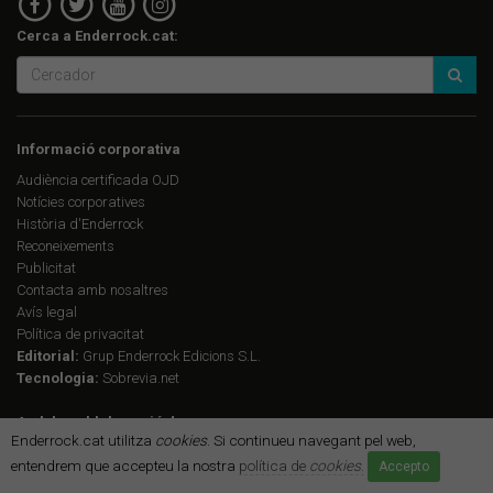
Cerca a Enderrock.cat:
Informació corporativa
Audiència certificada OJD
Notícies corporatives
Història d'Enderrock
Reconeixements
Publicitat
Contacta amb nosaltres
Avís legal
Política de privacitat
Editorial:
Grup Enderrock Edicions S.L.
Tecnologia:
Sobrevia.net
Amb la col·laboració de:
Enderrock.cat utilitza
cookies
. Si continueu navegant pel web,
entendrem que accepteu la nostra
política de
cookies
.
Accepto