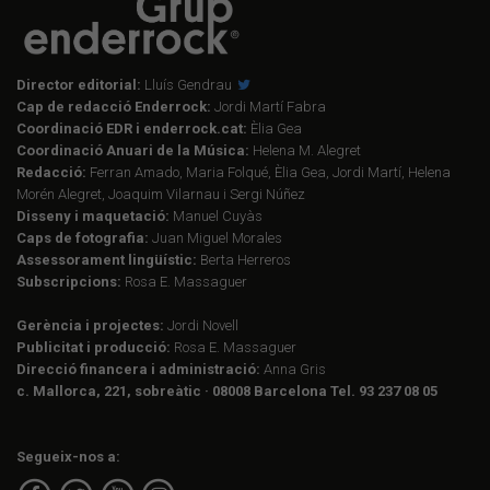
Director editorial:
Lluís Gendrau
Cap de redacció Enderrock:
Jordi Martí Fabra
Coordinació EDR i enderrock.cat:
Èlia Gea
Coordinació Anuari de la Música:
Helena M. Alegret
Redacció:
Ferran Amado, Maria Folqué, Èlia Gea, Jordi Martí, Helena
Morén Alegret, Joaquim Vilarnau i Sergi Núñez
Disseny i maquetació:
Manuel Cuyàs
Caps de fotografia:
Juan Miguel Morales
Assessorament lingüístic:
Berta Herreros
Subscripcions:
Rosa E. Massaguer
Gerència i projectes:
Jordi Novell
Publicitat i producció:
Rosa E. Massaguer
Direcció financera i administració:
Anna Gris
c. Mallorca, 221, sobreàtic · 08008 Barcelona Tel. 93 237 08 05
Segueix-nos a: