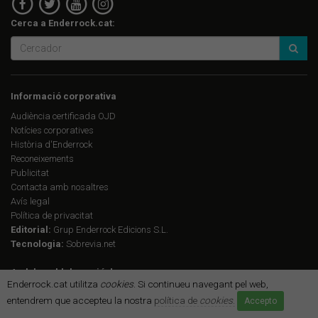
Cerca a Enderrock.cat:
Informació corporativa
Audiència certificada OJD
Notícies corporatives
Història d'Enderrock
Reconeixements
Publicitat
Contacta amb nosaltres
Avís legal
Política de privacitat
Editorial:
Grup Enderrock Edicions S.L.
Tecnologia:
Sobrevia.net
Amb la col·laboració de:
Enderrock.cat utilitza
cookies
. Si continueu navegant pel web,
entendrem que accepteu la nostra
política de
cookies
.
Accepto