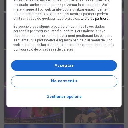
altres dades del dispositiu) es comparteixi amb 210 partners,
els quals també podran emmagatzemar-la o accedir-hi. Així
mateix, aquest lloc web també podrà utilitzar específicament
aquesta informació. Nosaltres i els nostres partners podem
utilitzar dades de geolocalització precisa.
Llista de partners.
És possible que alguns proveïdors tractin les teves dades
personals per motius d'interès legítim. Pots indicar la teva
disconformitat amb aquest tractament gestionant les opcions
següents. A la part inferior d'aquesta pàgina o al menú del lloc
web, cerca un enllaç per gestionar o retirar el consentiment a la
configuració de privadesa i de galetes.
Acceptar
No consentir
Gestionar opcions