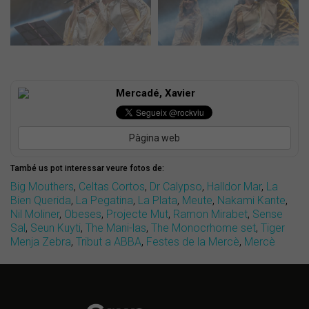
Mercadé, Xavier
Pàgina web
També us pot interessar veure fotos de:
Big Mouthers
,
Celtas Cortos
,
Dr Calypso
,
Halldor Mar
,
La
Bien Querida
,
La Pegatina
,
La Plata
,
Meute
,
Nakami Kante
,
Nil Moliner
,
Obeses
,
Projecte Mut
,
Ramon Mirabet
,
Sense
Sal
,
Seun Kuyti
,
The Mani-las
,
The Monocrhome set
,
Tiger
Menja Zebra
,
Tribut a ABBA
,
Festes de la Mercè
,
Mercè