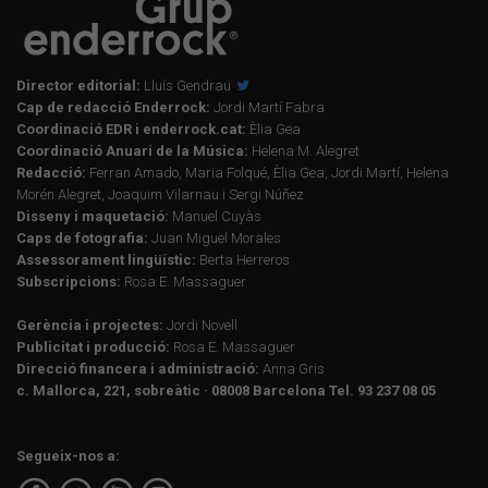
Director editorial:
Lluís Gendrau
Cap de redacció Enderrock:
Jordi Martí Fabra
Coordinació EDR i enderrock.cat:
Èlia Gea
Coordinació Anuari de la Música:
Helena M. Alegret
Redacció:
Ferran Amado, Maria Folqué, Èlia Gea, Jordi Martí, Helena
Morén Alegret, Joaquim Vilarnau i Sergi Núñez
Disseny i maquetació:
Manuel Cuyàs
Caps de fotografia:
Juan Miguel Morales
Assessorament lingüístic:
Berta Herreros
Subscripcions:
Rosa E. Massaguer
Gerència i projectes:
Jordi Novell
Publicitat i producció:
Rosa E. Massaguer
Direcció financera i administració:
Anna Gris
c. Mallorca, 221, sobreàtic · 08008 Barcelona Tel. 93 237 08 05
Segueix-nos a: