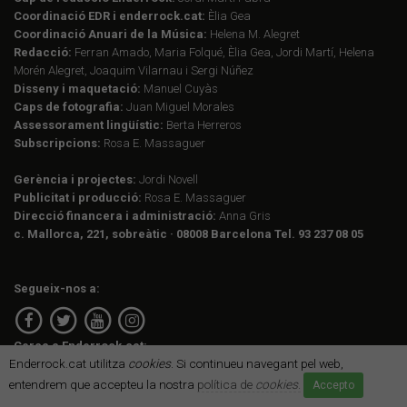
Coordinació EDR i enderrock.cat:
Èlia Gea
Coordinació Anuari de la Música:
Helena M. Alegret
Redacció:
Ferran Amado, Maria Folqué, Èlia Gea, Jordi Martí, Helena
Morén Alegret, Joaquim Vilarnau i Sergi Núñez
Disseny i maquetació:
Manuel Cuyàs
Caps de fotografia:
Juan Miguel Morales
Assessorament lingüístic:
Berta Herreros
Subscripcions:
Rosa E. Massaguer
Gerència i projectes:
Jordi Novell
Publicitat i producció:
Rosa E. Massaguer
Direcció financera i administració:
Anna Gris
c. Mallorca, 221, sobreàtic · 08008 Barcelona Tel. 93 237 08 05
Segueix-nos a:
Cerca a Enderrock.cat:
Enderrock.cat utilitza
cookies
. Si continueu navegant pel web,
entendrem que accepteu la nostra
política de
cookies
.
Accepto