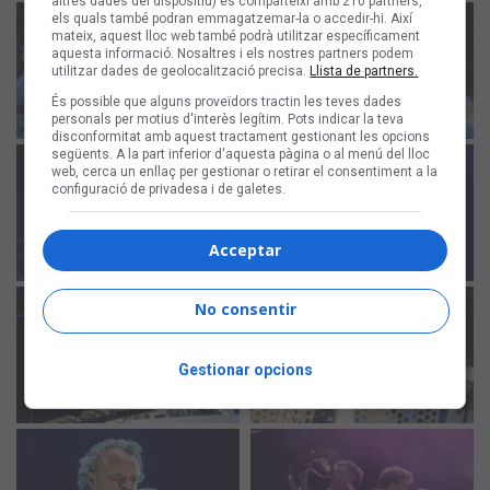
altres dades del dispositiu) es comparteixi amb 210 partners,
els quals també podran emmagatzemar-la o accedir-hi. Així
mateix, aquest lloc web també podrà utilitzar específicament
aquesta informació. Nosaltres i els nostres partners podem
utilitzar dades de geolocalització precisa.
Llista de partners.
És possible que alguns proveïdors tractin les teves dades
personals per motius d'interès legítim. Pots indicar la teva
disconformitat amb aquest tractament gestionant les opcions
següents. A la part inferior d'aquesta pàgina o al menú del lloc
web, cerca un enllaç per gestionar o retirar el consentiment a la
configuració de privadesa i de galetes.
Acceptar
No consentir
Gestionar opcions