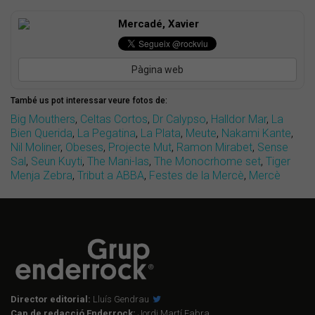
Mercadé, Xavier
Pàgina web
També us pot interessar veure fotos de:
Big Mouthers
,
Celtas Cortos
,
Dr Calypso
,
Halldor Mar
,
La
Bien Querida
,
La Pegatina
,
La Plata
,
Meute
,
Nakami Kante
,
Nil Moliner
,
Obeses
,
Projecte Mut
,
Ramon Mirabet
,
Sense
Sal
,
Seun Kuyti
,
The Mani-las
,
The Monocrhome set
,
Tiger
Menja Zebra
,
Tribut a ABBA
,
Festes de la Mercè
,
Mercè
Director editorial:
Lluís Gendrau
Cap de redacció Enderrock:
Jordi Martí Fabra