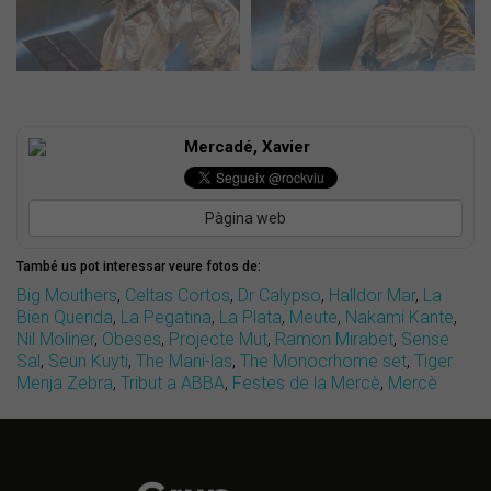
Mercadé, Xavier
Pàgina web
També us pot interessar veure fotos de:
Big Mouthers
,
Celtas Cortos
,
Dr Calypso
,
Halldor Mar
,
La
Bien Querida
,
La Pegatina
,
La Plata
,
Meute
,
Nakami Kante
,
Nil Moliner
,
Obeses
,
Projecte Mut
,
Ramon Mirabet
,
Sense
Sal
,
Seun Kuyti
,
The Mani-las
,
The Monocrhome set
,
Tiger
Menja Zebra
,
Tribut a ABBA
,
Festes de la Mercè
,
Mercè