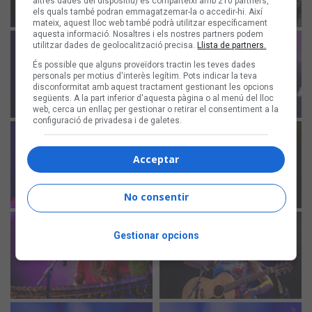
altres dades del dispositiu) es comparteixi amb 210 partners,
els quals també podran emmagatzemar-la o accedir-hi. Així
mateix, aquest lloc web també podrà utilitzar específicament
aquesta informació. Nosaltres i els nostres partners podem
utilitzar dades de geolocalització precisa.
Llista de partners.
És possible que alguns proveïdors tractin les teves dades
personals per motius d'interès legítim. Pots indicar la teva
disconformitat amb aquest tractament gestionant les opcions
següents. A la part inferior d'aquesta pàgina o al menú del lloc
web, cerca un enllaç per gestionar o retirar el consentiment a la
configuració de privadesa i de galetes.
Acceptar
No consentir
Gestionar opcions