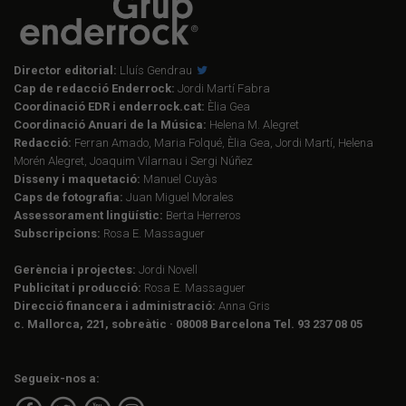
Director editorial:
Lluís Gendrau
Cap de redacció Enderrock:
Jordi Martí Fabra
Coordinació EDR i enderrock.cat:
Èlia Gea
Coordinació Anuari de la Música:
Helena M. Alegret
Redacció:
Ferran Amado, Maria Folqué, Èlia Gea, Jordi Martí, Helena
Morén Alegret, Joaquim Vilarnau i Sergi Núñez
Disseny i maquetació:
Manuel Cuyàs
Caps de fotografia:
Juan Miguel Morales
Assessorament lingüístic:
Berta Herreros
Subscripcions:
Rosa E. Massaguer
Gerència i projectes:
Jordi Novell
Publicitat i producció:
Rosa E. Massaguer
Direcció financera i administració:
Anna Gris
c. Mallorca, 221, sobreàtic · 08008 Barcelona Tel. 93 237 08 05
Segueix-nos a: