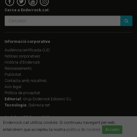
Cerca a Enderrock.cat:
Informació corporativa
Audiència certificada OJD
Notícies corporatives
Història d'Enderrock
Reconeixements
Publicitat
Contacta amb nosaltres
Avís legal
Política de privacitat
Editorial:
Grup Enderrock Edicions S.L.
Tecnologia:
Sobrevia.net
Amb la col·laboració de:
Enderrock.cat utilitza
cookies
. Si continueu navegant pel web,
entendrem que accepteu la nostra
política de
cookies
.
Accepto