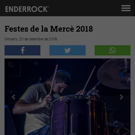
Men
de
nav
Festes de la Mercè 2018
Dimarts, 25 de setembre de 2018
Anterior
Segü