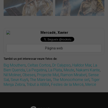
Mercadé, Xavier
Pàgina web
També us pot interessar veure fotos de:
Big Mouthers
,
Celtas Cortos
,
Dr Calypso
,
Halldor Mar
,
La
Bien Querida
,
La Pegatina
,
La Plata
,
Meute
,
Nakami Kante
,
Nil Moliner
,
Obeses
,
Projecte Mut
,
Ramon Mirabet
,
Sense
Sal
,
Seun Kuyti
,
The Mani-las
,
The Monocrhome set
,
Tiger
Menja Zebra
,
Tribut a ABBA
,
Festes de la Mercè
,
Mercè