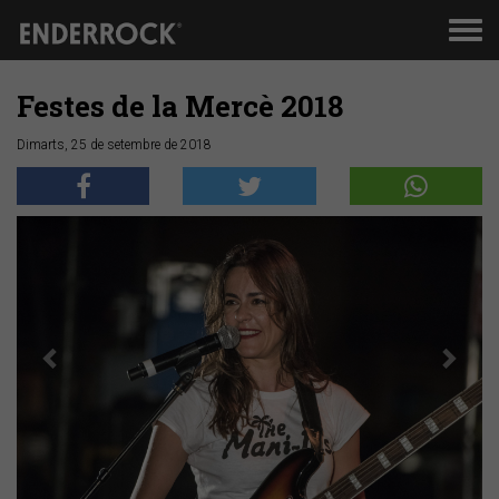
Men
de
nav
Festes de la Mercè 2018
Dimarts, 25 de setembre de 2018
Anterior
Segü