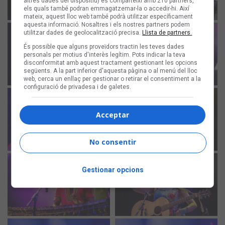
altres dades del dispositiu) es comparteixi amb 210 partners,
els quals també podran emmagatzemar-la o accedir-hi. Així
mateix, aquest lloc web també podrà utilitzar específicament
aquesta informació. Nosaltres i els nostres partners podem
utilitzar dades de geolocalització precisa.
Llista de partners.
És possible que alguns proveïdors tractin les teves dades
personals per motius d'interès legítim. Pots indicar la teva
disconformitat amb aquest tractament gestionant les opcions
següents. A la part inferior d'aquesta pàgina o al menú del lloc
web, cerca un enllaç per gestionar o retirar el consentiment a la
configuració de privadesa i de galetes.
Acceptar
No consentir
Gestionar opcions