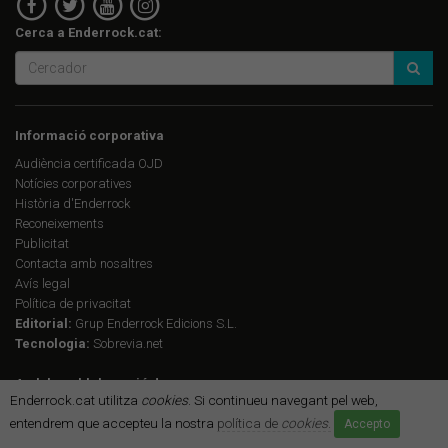
Cerca a Enderrock.cat:
Informació corporativa
Audiència certificada OJD
Notícies corporatives
Història d'Enderrock
Reconeixements
Publicitat
Contacta amb nosaltres
Avís legal
Política de privacitat
Editorial:
Grup Enderrock Edicions S.L.
Tecnologia:
Sobrevia.net
Amb la col·laboració de:
Enderrock.cat utilitza
cookies
. Si continueu navegant pel web,
entendrem que accepteu la nostra
política de
cookies
.
Accepto