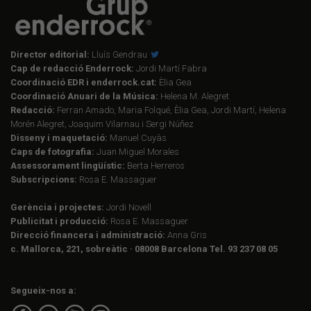
Director editorial:
Lluís Gendrau
Cap de redacció Enderrock:
Jordi Martí Fabra
Coordinació EDR i enderrock.cat:
Èlia Gea
Coordinació Anuari de la Música:
Helena M. Alegret
Redacció:
Ferran Amado, Maria Folqué, Èlia Gea, Jordi Martí, Helena
Morén Alegret, Joaquim Vilarnau i Sergi Núñez
Disseny i maquetació:
Manuel Cuyàs
Caps de fotografia:
Juan Miguel Morales
Assessorament lingüístic:
Berta Herreros
Subscripcions:
Rosa E. Massaguer
Gerència i projectes:
Jordi Novell
Publicitat i producció:
Rosa E. Massaguer
Direcció financera i administració:
Anna Gris
c. Mallorca, 221, sobreàtic · 08008 Barcelona Tel. 93 237 08 05
Segueix-nos a: