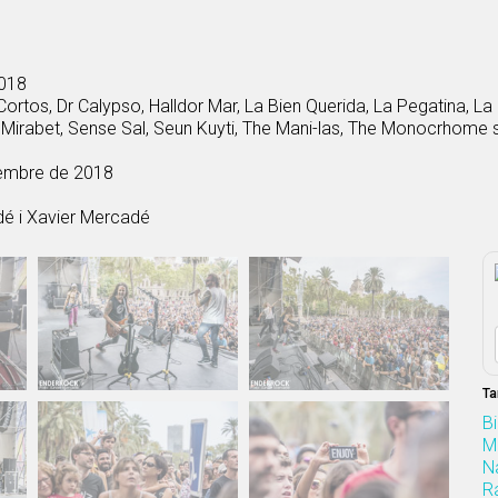
2018
Cortos, Dr Calypso, Halldor Mar, La Bien Querida, La Pegatina, La
Mirabet, Sense Sal, Seun Kuyti, The Mani-las, The Monocrhome s
etembre de 2018
é i Xavier Mercadé
Ta
B
M
N
R