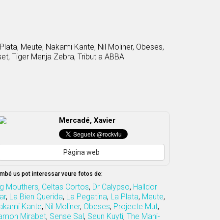
 Plata, Meute, Nakami Kante, Nil Moliner, Obeses,
et, Tiger Menja Zebra, Tribut a ABBA
Mercadé, Xavier
Pàgina web
mbé us pot interessar veure fotos de:
ig Mouthers
,
Celtas Cortos
,
Dr Calypso
,
Halldor
ar
,
La Bien Querida
,
La Pegatina
,
La Plata
,
Meute
,
akami Kante
,
Nil Moliner
,
Obeses
,
Projecte Mut
,
amon Mirabet
,
Sense Sal
,
Seun Kuyti
,
The Mani-