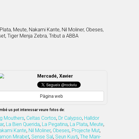
 Plata, Meute, Nakami Kante, Nil Moliner, Obeses,
et, Tiger Menja Zebra, Tribut a ABBA
Mercadé, Xavier
Pàgina web
mbé us pot interessar veure fotos de:
ig Mouthers
,
Celtas Cortos
,
Dr Calypso
,
Halldor
ar
,
La Bien Querida
,
La Pegatina
,
La Plata
,
Meute
,
akami Kante
,
Nil Moliner
,
Obeses
,
Projecte Mut
,
amon Mirabet
,
Sense Sal
,
Seun Kuyti
,
The Mani-