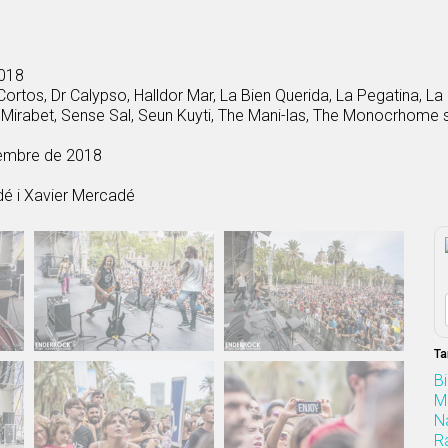
2018
Cortos, Dr Calypso, Halldor Mar, La Bien Querida, La Pegatina, La
Mirabet, Sense Sal, Seun Kuyti, The Mani-las, The Monocrhome s
etembre de 2018
é i Xavier Mercadé
Ta
B
M
N
R