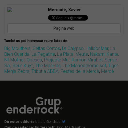
Mercadé, Xavier
Pàgina web
També us pot interessar veure fotos de:
Big Mouthers
,
Celtas Cortos
,
Dr Calypso
,
Halldor Mar
,
La
Bien Querida
,
La Pegatina
,
La Plata
,
Meute
,
Nakami Kante
,
Nil Moliner
,
Obeses
,
Projecte Mut
,
Ramon Mirabet
,
Sense
Sal
,
Seun Kuyti
,
The Mani-las
,
The Monocrhome set
,
Tiger
Menja Zebra
,
Tribut a ABBA
,
Festes de la Mercè
,
Mercè
Director editorial:
Lluís Gendrau
Cap de redacció Enderrock:
Jordi Martí Fabra