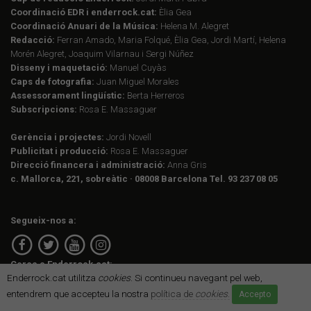
Coordinació EDR i enderrock.cat:
Èlia Gea
Coordinació Anuari de la Música:
Helena M. Alegret
Redacció:
Ferran Amado, Maria Folqué, Èlia Gea, Jordi Martí, Helena
Morén Alegret, Joaquim Vilarnau i Sergi Núñez
Disseny i maquetació:
Manuel Cuyàs
Caps de fotografia:
Juan Miguel Morales
Assessorament lingüístic:
Berta Herreros
Subscripcions:
Rosa E. Massaguer
Gerència i projectes:
Jordi Novell
Publicitat i producció:
Rosa E. Massaguer
Direcció financera i administració:
Anna Gris
c. Mallorca, 221, sobreàtic · 08008 Barcelona Tel. 93 237 08 05
Segueix-nos a:
Cerca a Enderrock.cat:
Enderrock.cat utilitza
cookies
. Si continueu navegant pel web,
entendrem que accepteu la nostra
política de
cookies
.
Accepto