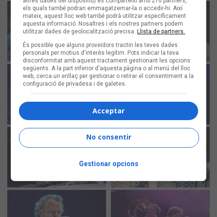
altres dades del dispositiu) es comparteixi amb 210 partners,
els quals també podran emmagatzemar-la o accedir-hi. Així
mateix, aquest lloc web també podrà utilitzar específicament
aquesta informació. Nosaltres i els nostres partners podem
utilitzar dades de geolocalització precisa.
Llista de partners.
És possible que alguns proveïdors tractin les teves dades
personals per motius d'interès legítim. Pots indicar la teva
disconformitat amb aquest tractament gestionant les opcions
següents. A la part inferior d'aquesta pàgina o al menú del lloc
web, cerca un enllaç per gestionar o retirar el consentiment a la
configuració de privadesa i de galetes.
Acceptar
No consentir
Gestionar opcions