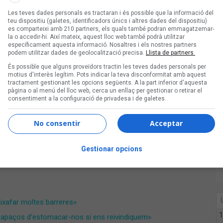
Les teves dades personals es tractaran i és possible que la informació del
teu dispositiu (galetes, identificadors únics i altres dades del dispositiu)
es comparteixi amb 210 partners, els quals també podran emmagatzemar-
la o accedir-hi. Així mateix, aquest lloc web també podrà utilitzar
específicament aquesta informació. Nosaltres i els nostres partners
podem utilitzar dades de geolocalització precisa.
Llista de partners.
És possible que alguns proveïdors tractin les teves dades personals per
motius d'interès legítim. Pots indicar la teva disconformitat amb aquest
tractament gestionant les opcions següents. A la part inferior d'aquesta
pàgina o al menú del lloc web, cerca un enllaç per gestionar o retirar el
consentiment a la configuració de privadesa i de galetes.
No consentir
Acceptar
 (@limpulsriells)
Gestionar opcions
aixafar moltes barreres»
1
 capaços d’estomacar-nos si ens reivindiquem»