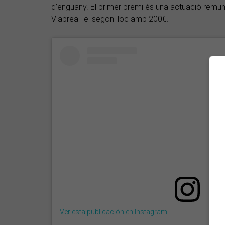
d’enguany. El primer premi és una actuació remuner
Viabrea i el segon lloc amb 200€.
Ver esta publicación en Instagram