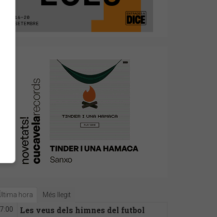
Última hora
Més llegit
Les veus dels himnes del futbol
7:00