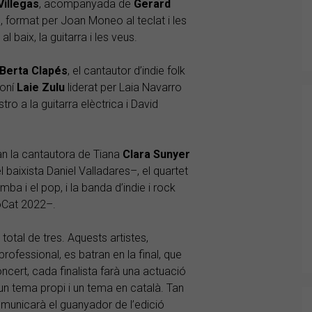
Villegas
, acompanyada de
Gerard
às, format per Joan Moneo al teclat i les
l baix, la guitarra i les veus.
Berta Clapés
, el cantautor d’indie folk
loní
Laie Zulu
liderat per Laia Navarro
tro a la guitarra elèctrica i David
ran la cantautora de Tiana
Clara Sunyer
 baixista Daniel Valladares–, el quartet
umba i el pop, i la banda d’indie i rock
Cat 2022–.
 total de tres. Aquests artistes,
ofessional, es batran en la final, que
oncert, cada finalista farà una actuació
un tema propi i un tema en català. Tan
omunicarà el guanyador de l’edició