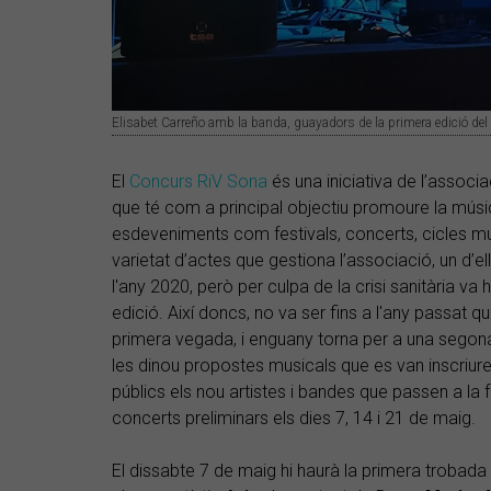
Elisabet Carreño amb la banda, guayadors de la primera edició del 
El
Concurs RiV Sona
és una iniciativa de l’associa
que té com a principal objectiu promoure la músi
esdeveniments com festivals, concerts, cicles mus
varietat d’actes que gestiona l’associació, un d’e
l'any 2020, però per culpa de la crisi sanitària v
edició. Així doncs, no va ser fins a l'any passat 
primera vegada, i enguany torna per a una segona
les dinou propostes musicals que es van inscriure 
públics els nou artistes i bandes que passen a la
concerts preliminars els dies 7, 14 i 21 de maig.
El dissabte 7 de maig hi haurà la primera trobad