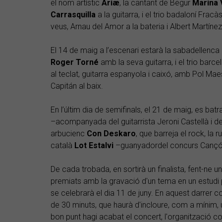
el nom artístic
Ariæ
, la cantant de Begur
Marina 
Carrasquilla
a la guitarra, i el trio badaloní Frac
veus, Arnau del Amor a la bateria i Albert Martínez a
El 14 de maig a l’escenari estarà la sabadellenca
Roger Torné
amb la seva guitarra, i el trio barce
al teclat, guitarra espanyola i caixó, amb Pol Maes
Capitán al baix.
En l’últim dia de semifinals, el 21 de maig, es bat
–acompanyada del guitarrista Jeroni Castellà i del
arbucienc
Con Deskaro
, que barreja el rock, la r
català
Lot Estalvi
–guanyadordel concurs Cançó
De cada trobada, en sortirà un finalista, fent-ne un
premiats amb la gravació d'un tema en un estudi pr
se celebrarà el dia 11 de juny. En aquest darrer c
de 30 minuts, que haurà d'incloure, com a mínim, 
bon punt hagi acabat el concert, l'organització c