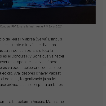
Concurs RIV Sona, a la final | Arxiu RiV Sona! 2021
ció de Riells i Viabrea (Selva) L’Impuls
ca en directe a través de diversos
icals i concursos. Entre tota la
lls és el Concurs RiV Sona que va néixer
a haver de suspendre la seva primera
que es va poder celebrar el concurs per
 edició. Ara, després d’haver valorat
al concurs, l’organització ja ha fet
 fase prèvia, la qual comptarà amb tres
a amb la barcelonina Ariadna Mata, amb