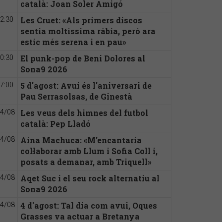
català: Joan Soler Amigó
Les Cruet: «Als primers discos
2:30
sentia moltíssima ràbia, però ara
estic més serena i en pau»
El punk-pop de Beni Dolores al
0:30
Sona9 2026
5 d'agost: Avui és l'aniversari de
7:00
Pau Serrasolsas, de Ginestà
Les veus dels himnes del futbol
4/08
català: Pep Lladó
Aina Machuca: «M'encantaria
4/08
col·laborar amb Llum i Sofia Coll i,
posats a demanar, amb Triquell»
Aqet Suc i el seu rock alternatiu al
4/08
Sona9 2026
4 d'agost: Tal dia com avui, Oques
4/08
Grasses va actuar a Bretanya