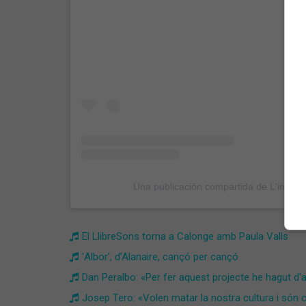
Una publicación compartida de L'impuls!
El LlibreSons torna a Calonge amb Paula Valls
'Albor', d'Alanaire, cançó per cançó
Dan Peralbo: «Per fer aquest projecte he hagut d'
Josep Tero: «Volen matar la nostra cultura i són