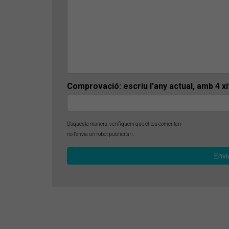
Comprovació: escriu l'any actual, amb 4 x
D'aquesta manera, verifiquem que el teu comentari
no l'envia un robot publicitari.