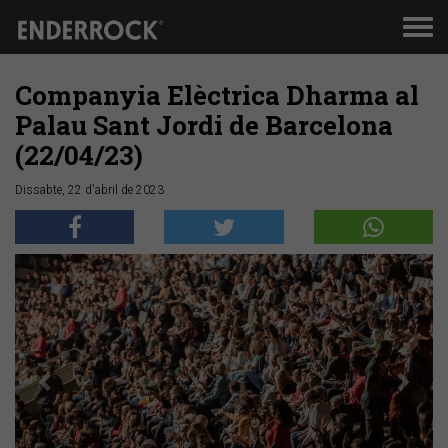
Men
de
nav
Companyia Elèctrica Dharma al
Palau Sant Jordi de Barcelona
(22/04/23)
Dissabte, 22 d'abril de 2023
Anterior
Segü