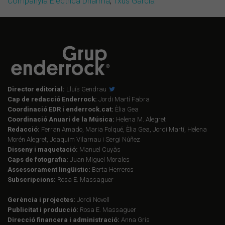
Companyia Elèctrica Dharma
,
Txus Garcia
Director editorial:
Lluís Gendrau
Cap de redacció Enderrock:
Jordi Martí Fabra
Coordinació EDR i enderrock.cat:
Èlia Gea
Coordinació Anuari de la Música:
Helena M. Alegret
Redacció:
Ferran Amado, Maria Folqué, Èlia Gea, Jordi Martí, Helena
Morén Alegret, Joaquim Vilarnau i Sergi Núñez
Disseny i maquetació:
Manuel Cuyàs
Caps de fotografia:
Juan Miguel Morales
Assessorament lingüístic:
Berta Herreros
Subscripcions:
Rosa E. Massaguer
Gerència i projectes:
Jordi Novell
Publicitat i producció:
Rosa E. Massaguer
Direcció financera i administració:
Anna Gris