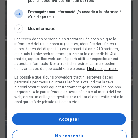
públic i desenvolupament de serveis
Emmagatzemar informació i/o accedir a la informació
d’un dispositiu
Més informació
Les teves dades personals es tractaran i és possible que la
informació del teu dispositiu (galetes, identificadors únics i
altres dades del dispositiu) es comparteixi amb 210 partners,
els quals també podran emmagatzemar-la o accedir-hi. Així
mateix, aquest lloc web també podrà utilitzar específicament
aquesta informació. Nosaltres i els nostres partners podem
utilitzar dades de geolocalització precisa.
Llista de partners.
És possible que alguns proveïdors tractin les teves dades
personals per motius d'interès legítim. Pots indicar la teva
disconformitat amb aquest tractament gestionant les opcions
següents. A la part inferior d'aquesta pàgina o al menú del lloc
web, cerca un enllaç per gestionar o retirar el consentiment a la
configuració de privadesa i de galetes.
Acceptar
No consentir