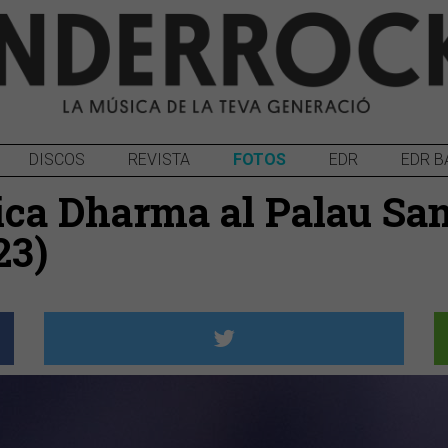
DISCOS
REVISTA
FOTOS
EDR
EDR B
ca Dharma al Palau San
23)