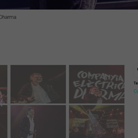
 Dharma
Ta
C