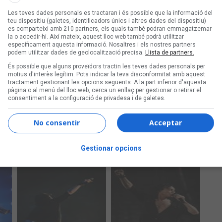
Les teves dades personals es tractaran i és possible que la informació del
teu dispositiu (galetes, identificadors únics i altres dades del dispositiu)
es comparteixi amb 210 partners, els quals també podran emmagatzemar-
la o accedir-hi. Així mateix, aquest lloc web també podrà utilitzar
específicament aquesta informació. Nosaltres i els nostres partners
podem utilitzar dades de geolocalització precisa.
Llista de partners.
És possible que alguns proveïdors tractin les teves dades personals per
motius d'interès legítim. Pots indicar la teva disconformitat amb aquest
tractament gestionant les opcions següents. A la part inferior d'aquesta
pàgina o al menú del lloc web, cerca un enllaç per gestionar o retirar el
consentiment a la configuració de privadesa i de galetes.
No consentir
Acceptar
Gestionar opcions