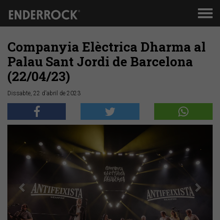
Men
de
nav
Companyia Elèctrica Dharma al
Palau Sant Jordi de Barcelona
(22/04/23)
Dissabte, 22 d'abril de 2023
Anterior
Segü