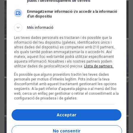
públic i desenvolupament de serveis
Emmagatzemar informació i/o accedir a la informació
d’un dispositiu
Més informació
Les teves dades personals es tractaran i és possible que la
informació del teu dispositiu (galetes, identificadors únics i
altres dades del dispositiu) es comparteixi amb 210 partners,
els quals també podran emmagatzemar-la o accedir-hi. Així
mateix, aquest lloc web també podrà utilitzar específicament
aquesta informació. Nosaltres i els nostres partners podem
utilitzar dades de geolocalització precisa.
Llista de partners.
És possible que alguns proveïdors tractin les teves dades
personals per motius d'interès legítim. Pots indicar la teva
disconformitat amb aquest tractament gestionant les opcions
següents. A la part inferior d'aquesta pàgina o al menú del lloc
web, cerca un enllaç per gestionar o retirar el consentiment a la
configuració de privadesa i de galetes.
Acceptar
No consentir