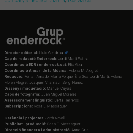
Companyia Elèctrica Dharma
,
Txus Garcia
Director editorial:
Lluís Gendrau
Cap de redacció Enderrock:
Jordi Martí Fabra
Coordinació EDR i enderrock.cat:
Èlia Gea
Coordinació Anuari de la Música:
Helena M. Alegret
Redacció:
Ferran Amado, Maria Folqué, Èlia Gea, Jordi Martí, Helena
Morén Alegret, Joaquim Vilarnau i Sergi Núñez
Disseny i maquetació:
Manuel Cuyàs
Caps de fotografia:
Juan Miguel Morales
Assessorament lingüístic:
Berta Herreros
Subscripcions:
Rosa E. Massaguer
Gerència i projectes:
Jordi Novell
Publicitat i producció:
Rosa E. Massaguer
Direcció financera i administració:
Anna Gris