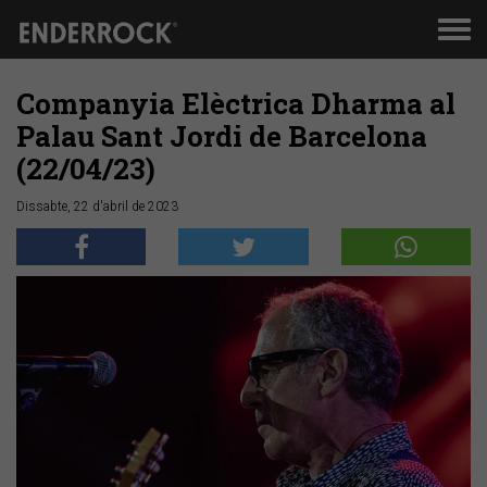
Men
de
nav
Companyia Elèctrica Dharma al
Palau Sant Jordi de Barcelona
(22/04/23)
Dissabte, 22 d'abril de 2023
Anterior
Segü