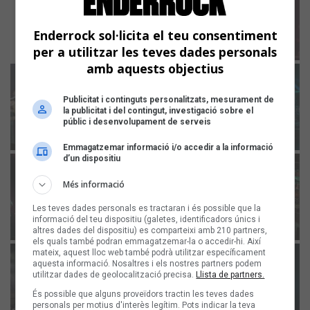
Enderrock sol·licita el teu consentiment
per a utilitzar les teves dades personals
amb aquests objectius
Publicitat i continguts personalitzats, mesurament de
la publicitat i del contingut, investigació sobre el
públic i desenvolupament de serveis
Emmagatzemar informació i/o accedir a la informació
d’un dispositiu
Més informació
Les teves dades personals es tractaran i és possible que la
informació del teu dispositiu (galetes, identificadors únics i
altres dades del dispositiu) es comparteixi amb 210 partners,
els quals també podran emmagatzemar-la o accedir-hi. Així
mateix, aquest lloc web també podrà utilitzar específicament
aquesta informació. Nosaltres i els nostres partners podem
utilitzar dades de geolocalització precisa.
Llista de partners.
És possible que alguns proveïdors tractin les teves dades
personals per motius d'interès legítim. Pots indicar la teva