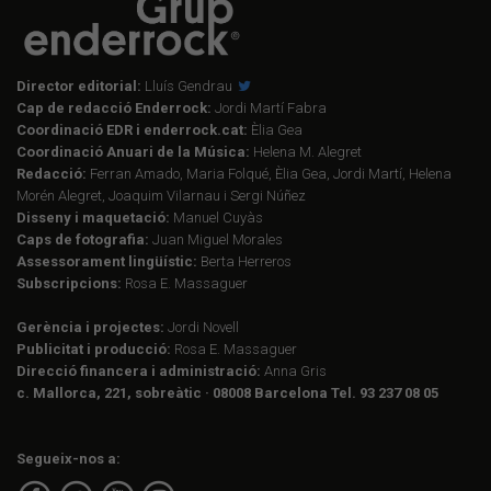
Director editorial:
Lluís Gendrau
Cap de redacció Enderrock:
Jordi Martí Fabra
Coordinació EDR i enderrock.cat:
Èlia Gea
Coordinació Anuari de la Música:
Helena M. Alegret
Redacció:
Ferran Amado, Maria Folqué, Èlia Gea, Jordi Martí, Helena
Morén Alegret, Joaquim Vilarnau i Sergi Núñez
Disseny i maquetació:
Manuel Cuyàs
Caps de fotografia:
Juan Miguel Morales
Assessorament lingüístic:
Berta Herreros
Subscripcions:
Rosa E. Massaguer
Gerència i projectes:
Jordi Novell
Publicitat i producció:
Rosa E. Massaguer
Direcció financera i administració:
Anna Gris
c. Mallorca, 221, sobreàtic · 08008 Barcelona Tel. 93 237 08 05
Segueix-nos a: