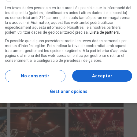
Les teves dades personals es tractaran i és possible que la informació del
teu dispositiu (galetes, identificadors únics i altres dades del dispositiu)
es comparteixi amb 210 partners, els quals també podran emmagatzemar-
la o accedir-hi. Així mateix, aquest lloc web també podrà utilitzar
específicament aquesta informació. Nosaltres i els nostres partners
podem utilitzar dades de geolocalització precisa.
Llista de partners.
És possible que alguns proveïdors tractin les teves dades personals per
motius d'interès legítim. Pots indicar la teva disconformitat amb aquest
tractament gestionant les opcions següents. A la part inferior d'aquesta
pàgina o al menú del lloc web, cerca un enllaç per gestionar o retirar el
consentiment a la configuració de privadesa i de galetes.
No consentir
Acceptar
Gestionar opcions