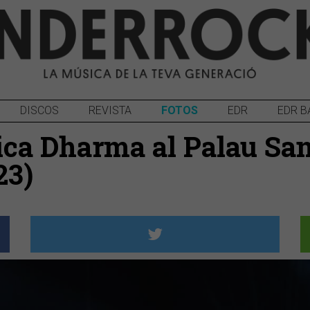
DISCOS
REVISTA
FOTOS
EDR
EDR B
ca Dharma al Palau San
23)