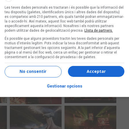
Les teves dades personals es tractaran i és possible que la informació del
teu dispositiu (galetes, identificadors únics i altres dades del dispositiu)
es comparteixi amb 210 partners, els quals també podran emmagatzemar-
la o accedir-hi. Així mateix, aquest lloc web també podrà utilitzar
específicament aquesta informació. Nosaltres i els nostres partners
podem utilitzar dades de geolocalització precisa.
Llista de partners.
És possible que alguns proveïdors tractin les teves dades personals per
motius d'interès legítim. Pots indicar la teva disconformitat amb aquest
tractament gestionant les opcions següents. A la part inferior d'aquesta
pàgina o al menú del lloc web, cerca un enllaç per gestionar o retirar el
consentiment a la configuració de privadesa i de galetes.
No consentir
Acceptar
Gestionar opcions