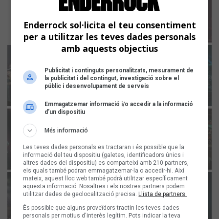
Enderrock sol·licita el teu consentiment
per a utilitzar les teves dades personals
amb aquests objectius
Publicitat i continguts personalitzats, mesurament de
la publicitat i del contingut, investigació sobre el
públic i desenvolupament de serveis
Emmagatzemar informació i/o accedir a la informació
d’un dispositiu
Més informació
Les teves dades personals es tractaran i és possible que la
informació del teu dispositiu (galetes, identificadors únics i
altres dades del dispositiu) es comparteixi amb 210 partners,
els quals també podran emmagatzemar-la o accedir-hi. Així
mateix, aquest lloc web també podrà utilitzar específicament
aquesta informació. Nosaltres i els nostres partners podem
utilitzar dades de geolocalització precisa.
Llista de partners.
És possible que alguns proveïdors tractin les teves dades
personals per motius d'interès legítim. Pots indicar la teva