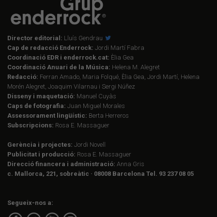
Director editorial:
Lluís Gendrau
Cap de redacció Enderrock:
Jordi Martí Fabra
Coordinació EDR i enderrock.cat:
Èlia Gea
Coordinació Anuari de la Música:
Helena M. Alegret
Redacció:
Ferran Amado, Maria Folqué, Èlia Gea, Jordi Martí, Helena
Morén Alegret, Joaquim Vilarnau i Sergi Núñez
Disseny i maquetació:
Manuel Cuyàs
Caps de fotografia:
Juan Miguel Morales
Assessorament lingüístic:
Berta Herreros
Subscripcions:
Rosa E. Massaguer
Gerència i projectes:
Jordi Novell
Publicitat i producció:
Rosa E. Massaguer
Direcció financera i administració:
Anna Gris
c. Mallorca, 221, sobreàtic · 08008 Barcelona Tel. 93 237 08 05
Segueix-nos a: