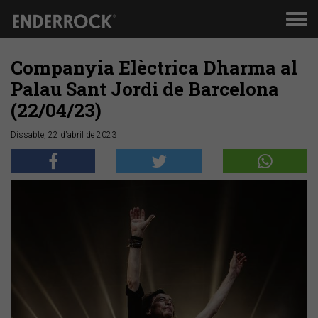
Men
de
nav
Companyia Elèctrica Dharma al
Palau Sant Jordi de Barcelona
(22/04/23)
Dissabte, 22 d'abril de 2023
Anterior
Segü