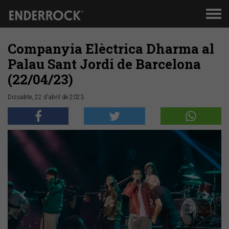
Men
de
nav
Companyia Elèctrica Dharma al
Palau Sant Jordi de Barcelona
(22/04/23)
Dissabte, 22 d'abril de 2023
Anterior
Segü