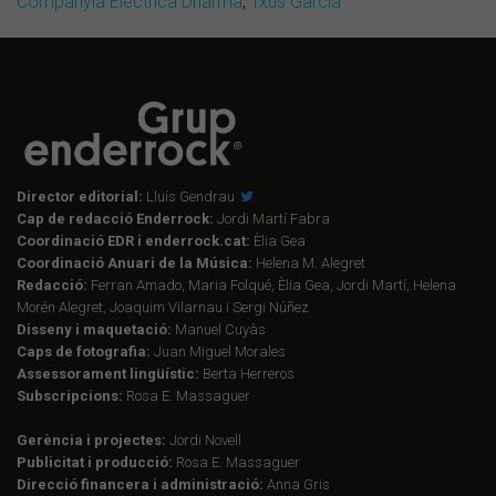
Companyia Elèctrica Dharma
,
Txus Garcia
Director editorial:
Lluís Gendrau
Cap de redacció Enderrock:
Jordi Martí Fabra
Coordinació EDR i enderrock.cat:
Èlia Gea
Coordinació Anuari de la Música:
Helena M. Alegret
Redacció:
Ferran Amado, Maria Folqué, Èlia Gea, Jordi Martí, Helena
Morén Alegret, Joaquim Vilarnau i Sergi Núñez
Disseny i maquetació:
Manuel Cuyàs
Caps de fotografia:
Juan Miguel Morales
Assessorament lingüístic:
Berta Herreros
Subscripcions:
Rosa E. Massaguer
Gerència i projectes:
Jordi Novell
Publicitat i producció:
Rosa E. Massaguer
Direcció financera i administració:
Anna Gris