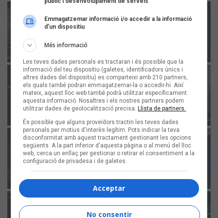
públic i desenvolupament de serveis
Emmagatzemar informació i/o accedir a la informació
d’un dispositiu
Més informació
Les teves dades personals es tractaran i és possible que la
informació del teu dispositiu (galetes, identificadors únics i
altres dades del dispositiu) es comparteixi amb 210 partners,
els quals també podran emmagatzemar-la o accedir-hi. Així
mateix, aquest lloc web també podrà utilitzar específicament
aquesta informació. Nosaltres i els nostres partners podem
utilitzar dades de geolocalització precisa.
Llista de partners.
És possible que alguns proveïdors tractin les teves dades
personals per motius d'interès legítim. Pots indicar la teva
disconformitat amb aquest tractament gestionant les opcions
següents. A la part inferior d'aquesta pàgina o al menú del lloc
web, cerca un enllaç per gestionar o retirar el consentiment a la
configuració de privadesa i de galetes.
Acceptar
No consentir