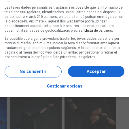
Les teves dades personals es tractaran i és possible que la informació del
teu dispositiu (galetes, identificadors únics i altres dades del dispositiu)
es comparteixi amb 210 partners, els quals també podran emmagatzemar-
la o accedir-hi. Així mateix, aquest lloc web també podrà utilitzar
específicament aquesta informació. Nosaltres i els nostres partners
podem utilitzar dades de geolocalització precisa.
Llista de partners.
És possible que alguns proveïdors tractin les teves dades personals per
motius d'interès legítim. Pots indicar la teva disconformitat amb aquest
tractament gestionant les opcions següents. A la part inferior d'aquesta
pàgina o al menú del lloc web, cerca un enllaç per gestionar o retirar el
consentiment a la configuració de privadesa i de galetes.
No consentir
Acceptar
Gestionar opcions