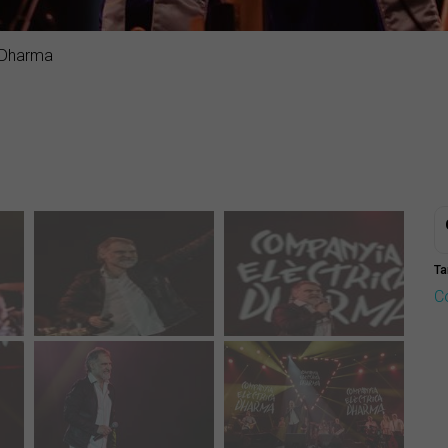
 Dharma
Ta
C