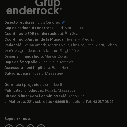
Director editorial:
Lluís Gendrau
Cap de redacció Enderrock:
Jordi Martí Fabra
Coordinació EDR i enderrock.cat:
Èlia Gea
Coordinació Anuari de la Música:
Helena M. Alegret
Redacció:
Ferran Amado, Maria Folqué, Èlia Gea, Jordi Martí, Helena
Morén Alegret, Joaquim Vilarnau i Sergi Núñez
Disseny i maquetació:
Manuel Cuyàs
Caps de fotografia:
Juan Miguel Morales
Assessorament lingüístic:
Berta Herreros
Subscripcions:
Rosa E. Massaguer
Gerència i projectes:
Jordi Novell
Publicitat i producció:
Rosa E. Massaguer
Direcció financera i administració:
Anna Gris
c. Mallorca, 221, sobreàtic · 08008 Barcelona Tel. 93 237 08 05
Segueix-nos a: