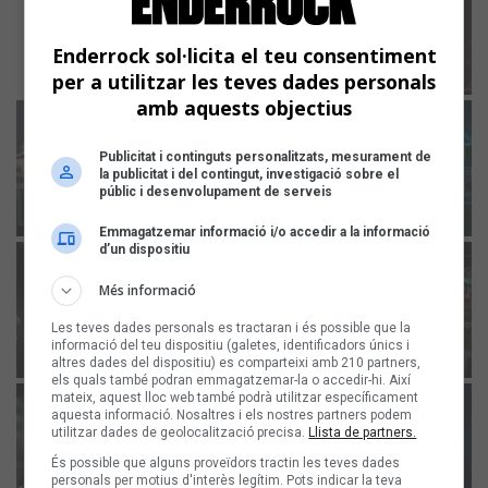
Enderrock sol·licita el teu consentiment
per a utilitzar les teves dades personals
amb aquests objectius
Publicitat i continguts personalitzats, mesurament de
la publicitat i del contingut, investigació sobre el
públic i desenvolupament de serveis
Emmagatzemar informació i/o accedir a la informació
d’un dispositiu
Més informació
Les teves dades personals es tractaran i és possible que la
informació del teu dispositiu (galetes, identificadors únics i
altres dades del dispositiu) es comparteixi amb 210 partners,
els quals també podran emmagatzemar-la o accedir-hi. Així
mateix, aquest lloc web també podrà utilitzar específicament
aquesta informació. Nosaltres i els nostres partners podem
utilitzar dades de geolocalització precisa.
Llista de partners.
És possible que alguns proveïdors tractin les teves dades
personals per motius d'interès legítim. Pots indicar la teva