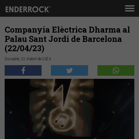
Men
de
nav
Companyia Elèctrica Dharma al
Palau Sant Jordi de Barcelona
(22/04/23)
Dissabte, 22 d'abril de 2023
Anterior
Segü