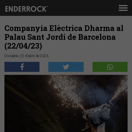
Men
de
nav
Companyia Elèctrica Dharma al
Palau Sant Jordi de Barcelona
(22/04/23)
Dissabte, 22 d'abril de 2023
Anterior
Segü