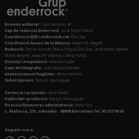
Director editorial:
Lluís Gendrau
Cap de redacció Enderrock:
Jordi Martí Fabra
Coordinació EDR i enderrock.cat:
Èlia Gea
Coordinació Anuari de la Música:
Helena M. Alegret
Redacció:
Ferran Amado, Maria Folqué, Èlia Gea, Jordi Martí, Helena
Morén Alegret, Joaquim Vilarnau i Sergi Núñez
Disseny i maquetació:
Manuel Cuyàs
Caps de fotografia:
Juan Miguel Morales
Assessorament lingüístic:
Berta Herreros
Subscripcions:
Rosa E. Massaguer
Gerència i projectes:
Jordi Novell
Publicitat i producció:
Rosa E. Massaguer
Direcció financera i administració:
Anna Gris
c. Mallorca, 221, sobreàtic · 08008 Barcelona Tel. 93 237 08 05
Segueix-nos a: