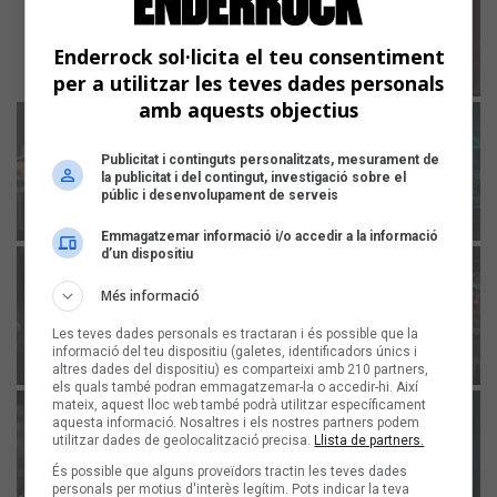
Enderrock sol·licita el teu consentiment
per a utilitzar les teves dades personals
amb aquests objectius
Publicitat i continguts personalitzats, mesurament de
la publicitat i del contingut, investigació sobre el
públic i desenvolupament de serveis
Emmagatzemar informació i/o accedir a la informació
d’un dispositiu
Més informació
Les teves dades personals es tractaran i és possible que la
informació del teu dispositiu (galetes, identificadors únics i
altres dades del dispositiu) es comparteixi amb 210 partners,
els quals també podran emmagatzemar-la o accedir-hi. Així
mateix, aquest lloc web també podrà utilitzar específicament
aquesta informació. Nosaltres i els nostres partners podem
utilitzar dades de geolocalització precisa.
Llista de partners.
És possible que alguns proveïdors tractin les teves dades
personals per motius d'interès legítim. Pots indicar la teva