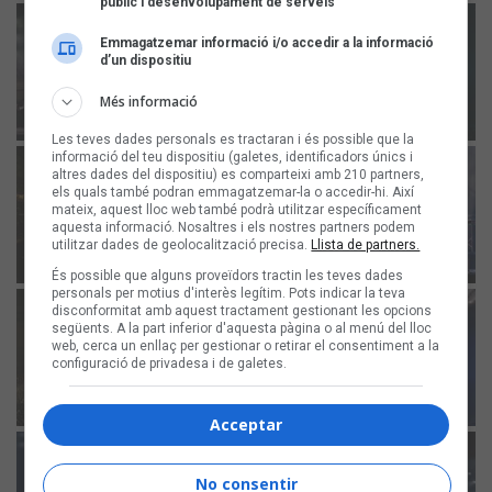
públic i desenvolupament de serveis
Emmagatzemar informació i/o accedir a la informació
d’un dispositiu
Més informació
Les teves dades personals es tractaran i és possible que la
informació del teu dispositiu (galetes, identificadors únics i
altres dades del dispositiu) es comparteixi amb 210 partners,
els quals també podran emmagatzemar-la o accedir-hi. Així
mateix, aquest lloc web també podrà utilitzar específicament
aquesta informació. Nosaltres i els nostres partners podem
utilitzar dades de geolocalització precisa.
Llista de partners.
És possible que alguns proveïdors tractin les teves dades
personals per motius d'interès legítim. Pots indicar la teva
disconformitat amb aquest tractament gestionant les opcions
següents. A la part inferior d'aquesta pàgina o al menú del lloc
web, cerca un enllaç per gestionar o retirar el consentiment a la
configuració de privadesa i de galetes.
Acceptar
No consentir