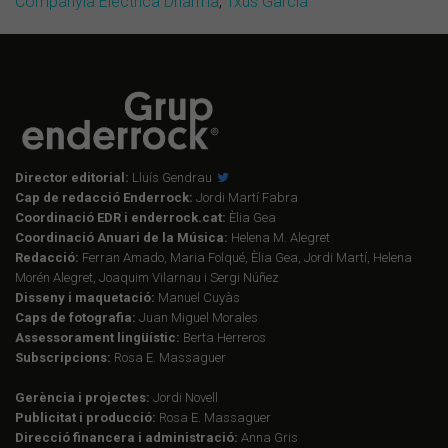
Companyia Elèctrica Dharma
,
Txus Garcia
Director editorial:
Lluís Gendrau
Cap de redacció Enderrock:
Jordi Martí Fabra
Coordinació EDR i enderrock.cat:
Èlia Gea
Coordinació Anuari de la Música:
Helena M. Alegret
Redacció:
Ferran Amado, Maria Folqué, Èlia Gea, Jordi Martí, Helena
Morén Alegret, Joaquim Vilarnau i Sergi Núñez
Disseny i maquetació:
Manuel Cuyàs
Caps de fotografia:
Juan Miguel Morales
Assessorament lingüístic:
Berta Herreros
Subscripcions:
Rosa E. Massaguer
Gerència i projectes:
Jordi Novell
Publicitat i producció:
Rosa E. Massaguer
Direcció financera i administració:
Anna Gris