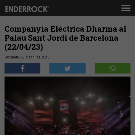
Men
de
nav
Companyia Elèctrica Dharma al
Palau Sant Jordi de Barcelona
(22/04/23)
Dissabte, 22 d'abril de 2023
Anterior
Segü