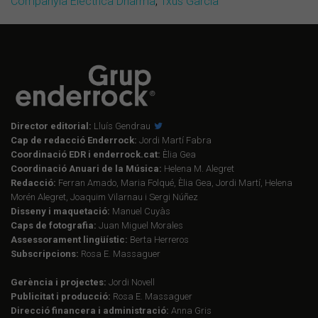
Companyia Elèctrica Dharma
,
Txus Garcia
Director editorial:
Lluís Gendrau
Cap de redacció Enderrock:
Jordi Martí Fabra
Coordinació EDR i enderrock.cat:
Èlia Gea
Coordinació Anuari de la Música:
Helena M. Alegret
Redacció:
Ferran Amado, Maria Folqué, Èlia Gea, Jordi Martí, Helena
Morén Alegret, Joaquim Vilarnau i Sergi Núñez
Disseny i maquetació:
Manuel Cuyàs
Caps de fotografia:
Juan Miguel Morales
Assessorament lingüístic:
Berta Herreros
Subscripcions:
Rosa E. Massaguer
Gerència i projectes:
Jordi Novell
Publicitat i producció:
Rosa E. Massaguer
Direcció financera i administració:
Anna Gris