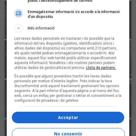
públic i desenvolupament de serveis
Emmagatzemar informació i/o accedir a la informació
d’un dispositiu
Més informació
Les teves dades personals es tractaran i és possible que la
informació del teu dispositiu (galetes, identificadors únics i
altres dades del dispositiu) es comparteixi amb 210 partners,
els quals també podran emmagatzemar-la o accedir-hi. Així
mateix, aquest lloc web també podrà utilitzar específicament
aquesta informació. Nosaltres i els nostres partners podem
utilitzar dades de geolocalització precisa.
Llista de partners.
És possible que alguns proveïdors tractin les teves dades
personals per motius d'interès legítim. Pots indicar la teva
disconformitat amb aquest tractament gestionant les opcions
següents. A la part inferior d'aquesta pàgina o al menú del lloc
web, cerca un enllaç per gestionar o retirar el consentiment a la
configuració de privadesa i de galetes.
Acceptar
No consentir