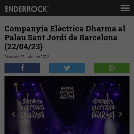
Men
de
nav
Companyia Elèctrica Dharma al
Palau Sant Jordi de Barcelona
(22/04/23)
Dissabte, 22 d'abril de 2023
Anterior
Segü