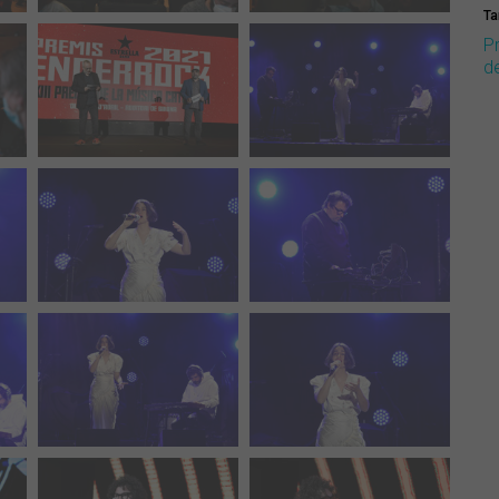
Ta
P
d