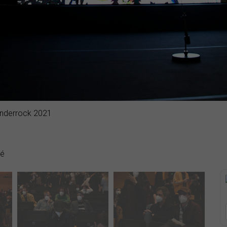
Enderrock 2021
dé