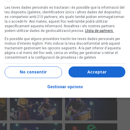
Les teves dades personals es tractaran i és possible que la informació del
teu dispositiu (galetes, identificadors únics i altres dades del dispositiu)
es comparteixi amb 210 partners, els quals també podran emmagatzemar-
la o accedir-hi. Així mateix, aquest lloc web també podrà utilitzar
específicament aquesta informació. Nosaltres i els nostres partners
podem utilitzar dades de geolocalització precisa.
Llista de partners.
És possible que alguns proveïdors tractin les teves dades personals per
motius d'interès legítim. Pots indicar la teva disconformitat amb aquest
tractament gestionant les opcions següents. A la part inferior d'aquesta
pàgina o al menú del lloc web, cerca un enllaç per gestionar o retirar el
consentiment a la configuració de privadesa i de galetes.
No consentir
Acceptar
Gestionar opcions