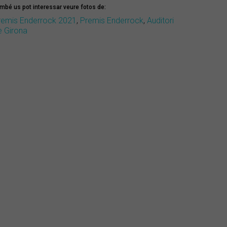
mbé us pot interessar veure fotos de:
remis Enderrock 2021
,
Premis Enderrock
,
Auditori
e Girona