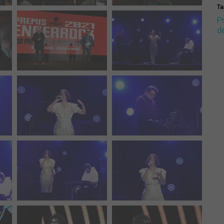
Ta
P
d