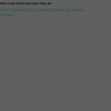
mbé us pot interessar veure fotos de:
remis Enderrock 2021
,
Premis Enderrock
,
Auditori
e Girona