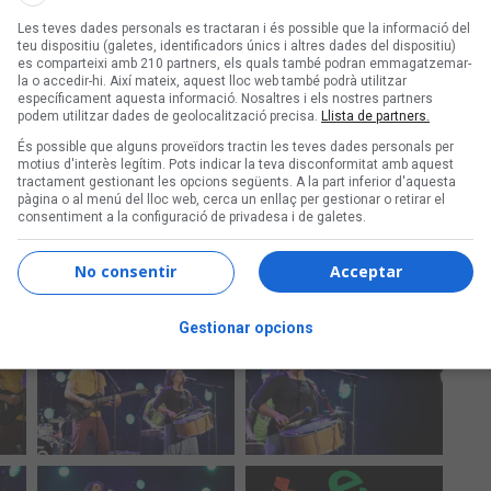
Les teves dades personals es tractaran i és possible que la informació del
teu dispositiu (galetes, identificadors únics i altres dades del dispositiu)
es comparteixi amb 210 partners, els quals també podran emmagatzemar-
la o accedir-hi. Així mateix, aquest lloc web també podrà utilitzar
específicament aquesta informació. Nosaltres i els nostres partners
podem utilitzar dades de geolocalització precisa.
Llista de partners.
És possible que alguns proveïdors tractin les teves dades personals per
motius d'interès legítim. Pots indicar la teva disconformitat amb aquest
tractament gestionant les opcions següents. A la part inferior d'aquesta
pàgina o al menú del lloc web, cerca un enllaç per gestionar o retirar el
consentiment a la configuració de privadesa i de galetes.
No consentir
Acceptar
Gestionar opcions