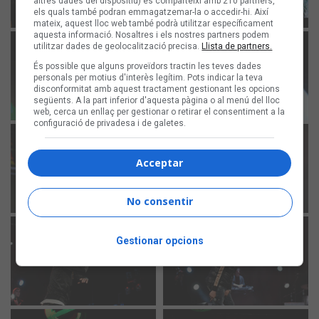
altres dades del dispositiu) es comparteixi amb 210 partners,
els quals també podran emmagatzemar-la o accedir-hi. Així
mateix, aquest lloc web també podrà utilitzar específicament
aquesta informació. Nosaltres i els nostres partners podem
utilitzar dades de geolocalització precisa.
Llista de partners.
És possible que alguns proveïdors tractin les teves dades
personals per motius d'interès legítim. Pots indicar la teva
disconformitat amb aquest tractament gestionant les opcions
següents. A la part inferior d'aquesta pàgina o al menú del lloc
web, cerca un enllaç per gestionar o retirar el consentiment a la
configuració de privadesa i de galetes.
Acceptar
No consentir
Gestionar opcions