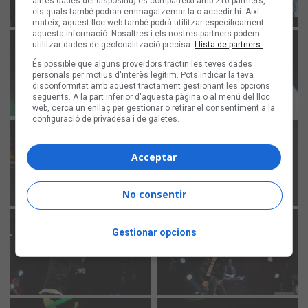
altres dades del dispositiu) es comparteixi amb 210 partners,
els quals també podran emmagatzemar-la o accedir-hi. Així
mateix, aquest lloc web també podrà utilitzar específicament
aquesta informació. Nosaltres i els nostres partners podem
utilitzar dades de geolocalització precisa.
Llista de partners.
És possible que alguns proveïdors tractin les teves dades
personals per motius d'interès legítim. Pots indicar la teva
disconformitat amb aquest tractament gestionant les opcions
següents. A la part inferior d'aquesta pàgina o al menú del lloc
web, cerca un enllaç per gestionar o retirar el consentiment a la
configuració de privadesa i de galetes.
Acceptar
No consentir
Gestionar opcions