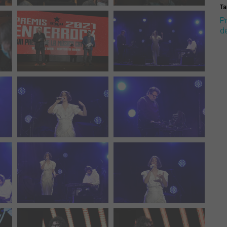
Ta
P
d