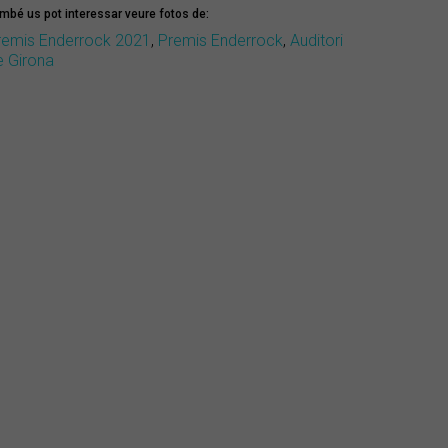
mbé us pot interessar veure fotos de:
remis Enderrock 2021
,
Premis Enderrock
,
Auditori
e Girona