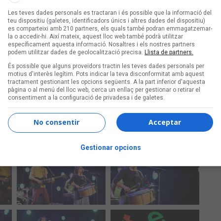
Les teves dades personals es tractaran i és possible que la informació del
teu dispositiu (galetes, identificadors únics i altres dades del dispositiu)
es comparteixi amb 210 partners, els quals també podran emmagatzemar-
la o accedir-hi. Així mateix, aquest lloc web també podrà utilitzar
específicament aquesta informació. Nosaltres i els nostres partners
podem utilitzar dades de geolocalització precisa.
Llista de partners.
És possible que alguns proveïdors tractin les teves dades personals per
motius d'interès legítim. Pots indicar la teva disconformitat amb aquest
tractament gestionant les opcions següents. A la part inferior d'aquesta
pàgina o al menú del lloc web, cerca un enllaç per gestionar o retirar el
consentiment a la configuració de privadesa i de galetes.
No consentir
Acceptar
Gestionar opcions