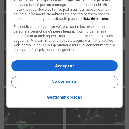
altres dades del dispositiu) es comparteixi amb 210 partners,
els quals també podran emmagatzemar-la o accedir-hi. Així
mateix, aquest lloc web també podrà utilitzar específicament
aquesta informació. Nosaltres i els nostres partners podem
utilitzar dades de geolocalització precisa.
Llista de partners.
És possible que alguns proveïdors tractin les teves dades
personals per motius d'interès legítim. Pots indicar la teva
disconformitat amb aquest tractament gestionant les opcions
següents. A la part inferior d'aquesta pàgina o al menú del lloc
web, cerca un enllaç per gestionar o retirar el consentiment a la
configuració de privadesa i de galetes.
Acceptar
No consentir
Gestionar opcions