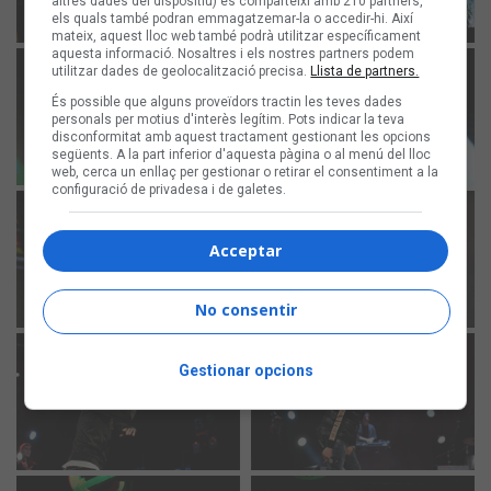
altres dades del dispositiu) es comparteixi amb 210 partners,
els quals també podran emmagatzemar-la o accedir-hi. Així
mateix, aquest lloc web també podrà utilitzar específicament
aquesta informació. Nosaltres i els nostres partners podem
utilitzar dades de geolocalització precisa.
Llista de partners.
És possible que alguns proveïdors tractin les teves dades
personals per motius d'interès legítim. Pots indicar la teva
disconformitat amb aquest tractament gestionant les opcions
següents. A la part inferior d'aquesta pàgina o al menú del lloc
web, cerca un enllaç per gestionar o retirar el consentiment a la
configuració de privadesa i de galetes.
Acceptar
No consentir
Gestionar opcions