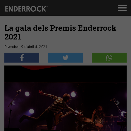
Men
de
nav
La gala dels Premis Enderrock
2021
Divendres, 9 d'abril de 2021
Anterior
Segü