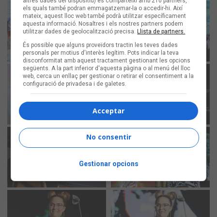
altres dades del dispositiu) es comparteixi amb 210 partners,
els quals també podran emmagatzemar-la o accedir-hi. Així
mateix, aquest lloc web també podrà utilitzar específicament
aquesta informació. Nosaltres i els nostres partners podem
utilitzar dades de geolocalització precisa.
Llista de partners.
És possible que alguns proveïdors tractin les teves dades
personals per motius d'interès legítim. Pots indicar la teva
disconformitat amb aquest tractament gestionant les opcions
següents. A la part inferior d'aquesta pàgina o al menú del lloc
web, cerca un enllaç per gestionar o retirar el consentiment a la
configuració de privadesa i de galetes.
Acceptar
No consentir
Gestionar opcions