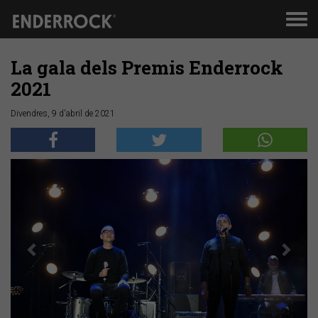
Men
de
nav
La gala dels Premis Enderrock
2021
Divendres, 9 d'abril de 2021
Anterior
Segü