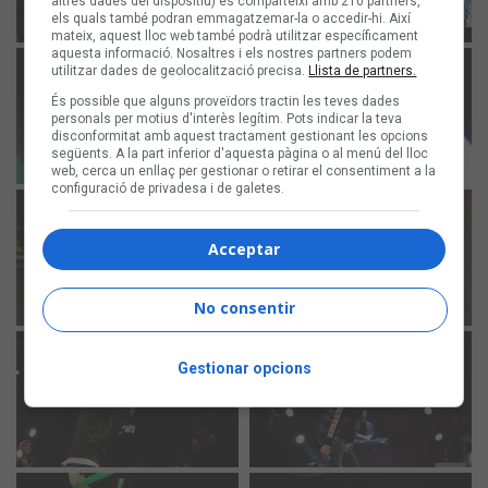
altres dades del dispositiu) es comparteixi amb 210 partners,
els quals també podran emmagatzemar-la o accedir-hi. Així
mateix, aquest lloc web també podrà utilitzar específicament
aquesta informació. Nosaltres i els nostres partners podem
utilitzar dades de geolocalització precisa.
Llista de partners.
És possible que alguns proveïdors tractin les teves dades
personals per motius d'interès legítim. Pots indicar la teva
disconformitat amb aquest tractament gestionant les opcions
següents. A la part inferior d'aquesta pàgina o al menú del lloc
web, cerca un enllaç per gestionar o retirar el consentiment a la
configuració de privadesa i de galetes.
Acceptar
No consentir
Gestionar opcions