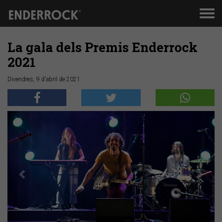
Men
de
nav
La gala dels Premis Enderrock
2021
Divendres, 9 d'abril de 2021
Anterior
Segü