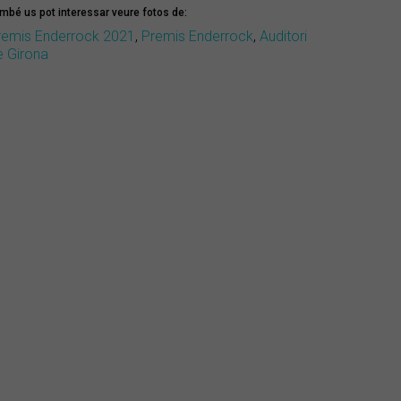
mbé us pot interessar veure fotos de:
remis Enderrock 2021
,
Premis Enderrock
,
Auditori
e Girona