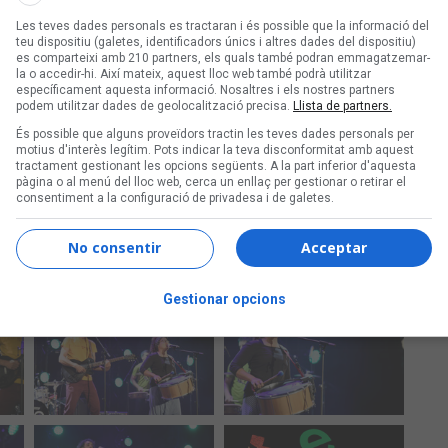
Les teves dades personals es tractaran i és possible que la informació del
teu dispositiu (galetes, identificadors únics i altres dades del dispositiu)
es comparteixi amb 210 partners, els quals també podran emmagatzemar-
la o accedir-hi. Així mateix, aquest lloc web també podrà utilitzar
específicament aquesta informació. Nosaltres i els nostres partners
podem utilitzar dades de geolocalització precisa.
Llista de partners.
És possible que alguns proveïdors tractin les teves dades personals per
motius d'interès legítim. Pots indicar la teva disconformitat amb aquest
tractament gestionant les opcions següents. A la part inferior d'aquesta
pàgina o al menú del lloc web, cerca un enllaç per gestionar o retirar el
consentiment a la configuració de privadesa i de galetes.
No consentir
Acceptar
Gestionar opcions