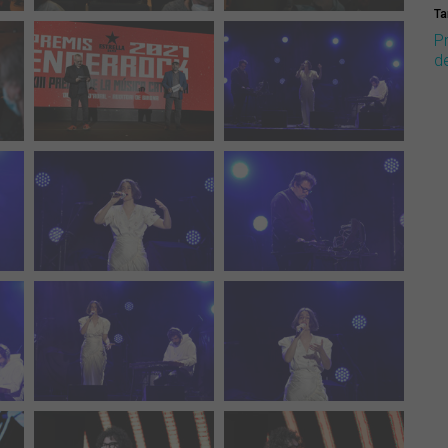
Ta
P
d