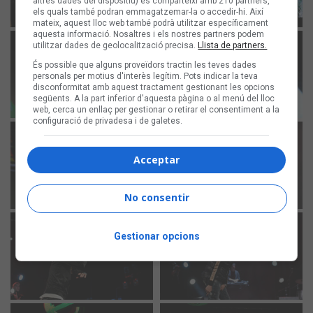
altres dades del dispositiu) es comparteixi amb 210 partners,
els quals també podran emmagatzemar-la o accedir-hi. Així
mateix, aquest lloc web també podrà utilitzar específicament
aquesta informació. Nosaltres i els nostres partners podem
utilitzar dades de geolocalització precisa.
Llista de partners.
És possible que alguns proveïdors tractin les teves dades
personals per motius d'interès legítim. Pots indicar la teva
disconformitat amb aquest tractament gestionant les opcions
següents. A la part inferior d'aquesta pàgina o al menú del lloc
web, cerca un enllaç per gestionar o retirar el consentiment a la
configuració de privadesa i de galetes.
Acceptar
No consentir
Gestionar opcions