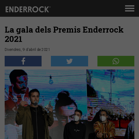
Men
de
nav
La gala dels Premis Enderrock
2021
Divendres, 9 d'abril de 2021
Anterior
Segü