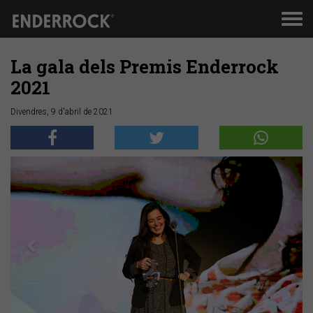
Men
de
nav
La gala dels Premis Enderrock
2021
Divendres, 9 d'abril de 2021
Anterior
Segü