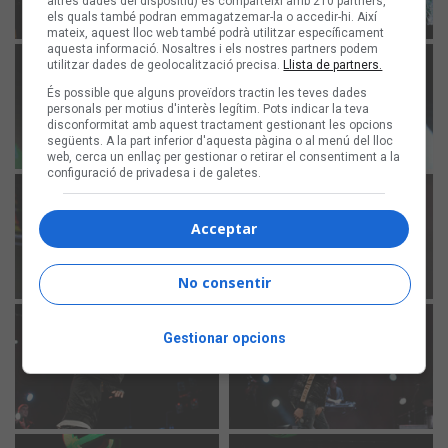
altres dades del dispositiu) es comparteixi amb 210 partners,
els quals també podran emmagatzemar-la o accedir-hi. Així
mateix, aquest lloc web també podrà utilitzar específicament
aquesta informació. Nosaltres i els nostres partners podem
utilitzar dades de geolocalització precisa.
Llista de partners.
És possible que alguns proveïdors tractin les teves dades
personals per motius d'interès legítim. Pots indicar la teva
disconformitat amb aquest tractament gestionant les opcions
següents. A la part inferior d'aquesta pàgina o al menú del lloc
web, cerca un enllaç per gestionar o retirar el consentiment a la
configuració de privadesa i de galetes.
Acceptar
No consentir
Gestionar opcions