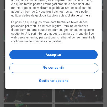
altres dades del dispositiu) es comparteixi amb 210 partners,
els quals també podran emmagatzemar-la o accedir-hi. Així
mateix, aquest lloc web també podrà utilitzar específicament
aquesta informació. Nosaltres i els nostres partners podem
utilitzar dades de geolocalització precisa.
Llista de partners.
És possible que alguns proveïdors tractin les teves dades
personals per motius d'interès legítim. Pots indicar la teva
disconformitat amb aquest tractament gestionant les opcions
següents. A la part inferior d'aquesta pàgina o al menú del lloc
web, cerca un enllaç per gestionar o retirar el consentiment a la
configuració de privadesa i de galetes.
Acceptar
No consentir
Gestionar opcions