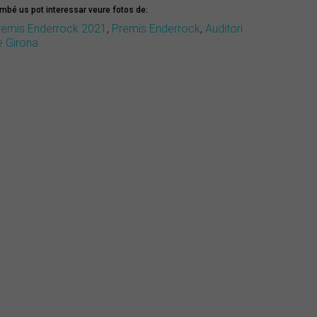
mbé us pot interessar veure fotos de:
remis Enderrock 2021
,
Premis Enderrock
,
Auditori
e Girona