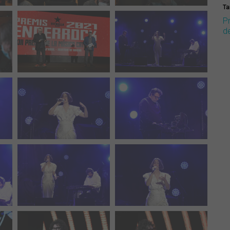
Ta
P
d