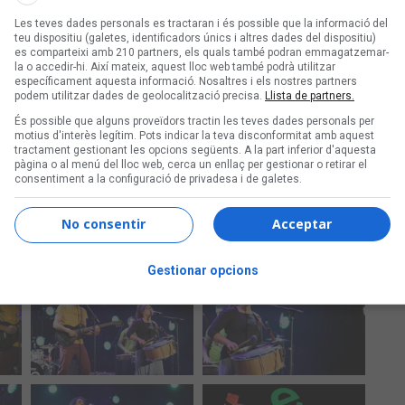
Les teves dades personals es tractaran i és possible que la informació del
teu dispositiu (galetes, identificadors únics i altres dades del dispositiu)
es comparteixi amb 210 partners, els quals també podran emmagatzemar-
la o accedir-hi. Així mateix, aquest lloc web també podrà utilitzar
específicament aquesta informació. Nosaltres i els nostres partners
podem utilitzar dades de geolocalització precisa.
Llista de partners.
És possible que alguns proveïdors tractin les teves dades personals per
motius d'interès legítim. Pots indicar la teva disconformitat amb aquest
tractament gestionant les opcions següents. A la part inferior d'aquesta
pàgina o al menú del lloc web, cerca un enllaç per gestionar o retirar el
consentiment a la configuració de privadesa i de galetes.
No consentir
Acceptar
Gestionar opcions